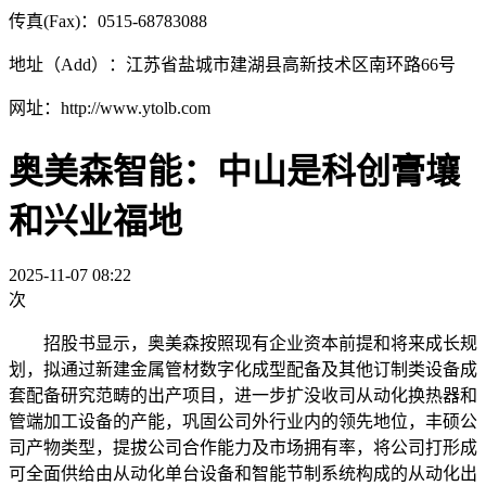
传真(Fax)：0515-68783088
地址（Add）：江苏省盐城市建湖县高新技术区南环路66号
网址：http://www.ytolb.com
奥美森智能：中山是科创膏壤
和兴业福地
2025-11-07 08:22
次
招股书显示，奥美森按照现有企业资本前提和将来成长规
划，拟通过新建金属管材数字化成型配备及其他订制类设备成
套配备研究范畴的出产项目，进一步扩没收司从动化换热器和
管端加工设备的产能，巩固公司外行业内的领先地位，丰硕公
司产物类型，提拔公司合作能力及市场拥有率，将公司打形成
可全面供给由从动化单台设备和智能节制系统构成的从动化出