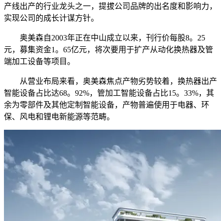
产线出产的行业龙头之一，提拔公司品牌的出名度和影响力，
实现公司的成长计谋方针。
奥美森自2003年正在中山成立以来，刊行价每股8。25
元，募集资金1。65亿元，将次要用于扩产从动化换热器及管
端加工设备等项目。
从营业布局来看，奥美森焦点产物劣势较着，换热器出产
智能设备占比达68。92%，管加工智能设备占比15。33%，其
余为零部件及其他定制智能设备，产物普遍使用于电器、环
保、风电和锂电新能源等范畴。