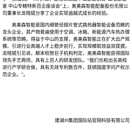
家 中山专精特新百企座谈会”上，奥美森智能配备股份无限公
司董事长龙晓斌分享了企业实现逾越式成长的经验。
奥美森智能是国内细管径翅片管式换热器智能设备范畴的
龙头企业，其产物普遍使用于空调、冰箱、新能源汽车热办理
系统等范畴。得益于中山的支撑，奥美森智能正在扩大出产规
模、引进行业高端人才上稳步前行，实现规模取效益双提拔。
龙晓斌引见说，颠末权势巨子机构判定，奥美森智能获得国际
领先手艺两项，具有上百人的研发团队。“我们也和出名高校
进行产学研合做，具有无效专利数百件，获颁国度学问产权示
范企业。”。
建湖J9集团国际站官网科技有限公司