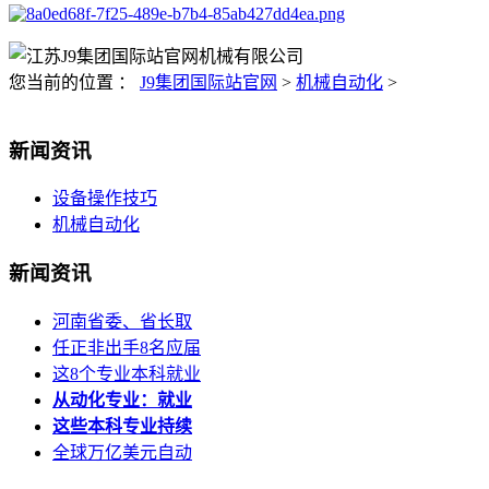
您当前的位置 ：
J9集团国际站官网
>
机械自动化
>
新闻资讯
设备操作技巧
机械自动化
新闻资讯
河南省委、省长取
任正非出手8名应届
这8个专业本科就业
从动化专业：就业
这些本科专业持续
全球万亿美元自动