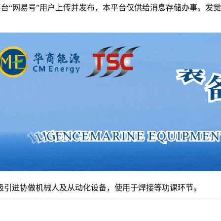
“网易号”用户上传并发布，本平台仅供给消息存储办事。发觉
极引进协做机械人及从动化设备，使用于焊接等功课环节。