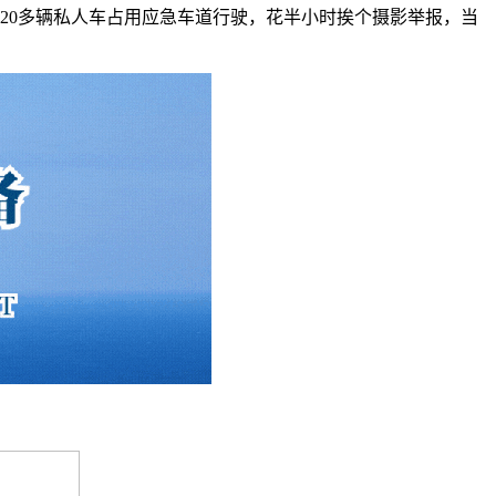
20多辆私人车占用应急车道行驶，花半小时挨个摄影举报，当