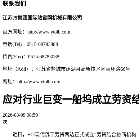
联系我们
江苏J9集团国际站官网机械有限公司
官方网址：http://www.ytolb.com
电话(Tel)：0515-68783888
传真(Fax)：0515-68783088
地址（Add）：江苏省盐城市建湖县高新技术区南环路66号
网址：http://www.ytolb.com
应对行业巨变一船坞成立劳资
2026-03-09 08:59
次
近日，HD现代沉工劳资两边正式成立“劳资结合协商机构”，