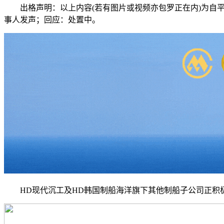
出格声明：以上内容(若有图片或视频亦包罗正在内)为自平台
事人发声；回应：处置中。
HD现代沉工及HD韩国制船海洋旗下其他制船子公司正积