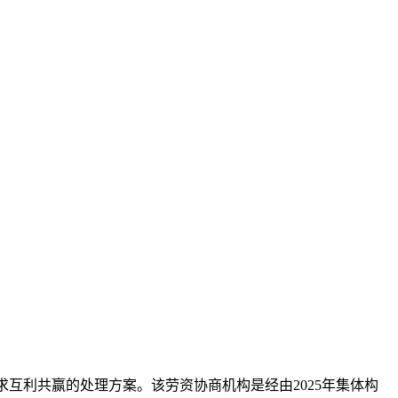
互利共赢的处理方案。该劳资协商机构是经由2025年集体构