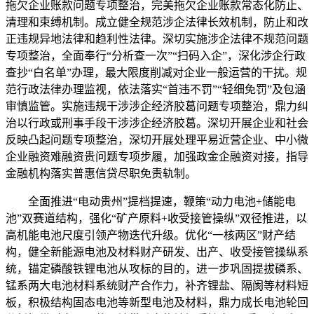
拖欠企业账款问题专项整治，完美拖欠企业账款常态化防止、
清理和束缚机制。成立健全规范涉企法律长效机制，防止和改
正违规异地法律和趋利性法律。深切实施涉企法律不规范问题
专项整治，全面奉行“分析查一次”“扫码入企”，深化涉企行政
查抄“白名单”办理，最大限度削减对企业一般运营的干扰。规
范行政法律办理监视，依法落实“首违不罚”“轻细免罚”及包涵
审慎监管。实施违规干涉涉企经济胶葛问题专项整治，鼎力纠
治以行政或刑事手段干涉涉企经济胶葛。深切开展企业和社会
反映凸起问题专项整治，深切开展处理平易近营企业、中小微
企业融资难融资贵问题专项步履，加强政金企融资对接，指导
金融机构落实普惠信贷尽职免责轨制。
全面推进“电动贵州”提档提速，鞭策“动力电池+储能电
池”双赛道结构，强化“矿产原料+收受接管操纵”双径推进，以
高机能电池尺度引领产物迭代升级。优化“一核两区”财产结
构，健全新能源电池及材料财产研发、出产、收受接管操纵系
统，锚定磷酸铁锂电池从攻标的目的，进一步巩固提拔磷系、
锰系两大电池材料系统财产合作力，补齐锂盐、隔阂等材料短
板，积极结构固态电池等新型电池及材料，鼎力成长电池轮回