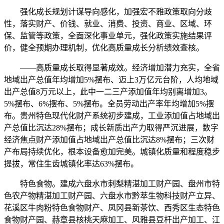
强化成长规划计谋导向感化，加强宏不雅政策取向分歧
性，落实财产、价钱、就业、消费、投资、商业、区域、环
保、监管等政策，全面深化事业单元，强化政策实施结果评
价，健全预期办理机制，优化高质量成长分析绩效查核。
——高质量成长取得显著成效。经济增加潜力充实，全省
地域出产总值年均增加5%摆布、迈上3万亿元台阶，人均地域
出产总值8万元以上，此中一二三产添加值年均别离增加3。
5%摆布、6%摆布、5%摆布。全员劳动出产率年均增加5%摆
布。贵州特色现代化财产系统初步建成，工业添加值占地域出
产总值比沉达28%摆布；成长新质出产力取得严沉进展，数字
经济焦点财产添加值占地域出产总值比沉达8%摆布；三次财
产布局持续优化，根本设备愈加完美。城镇化质量和程度稳步
提拔，常住生齿城镇化率达63%摆布。
特色食物。建成六盘水市刺梨精湛加工财产园、盘州市特
色农产物精湛加工财产园、六盘水市黔萃生物科技财产立异、
花溪区牛肉粉特色食物财产、凤冈县新茶饮、西秀区生态特色
食物财产园、赫章县核桃天麻加工、风雅县豆杆出产加工、江