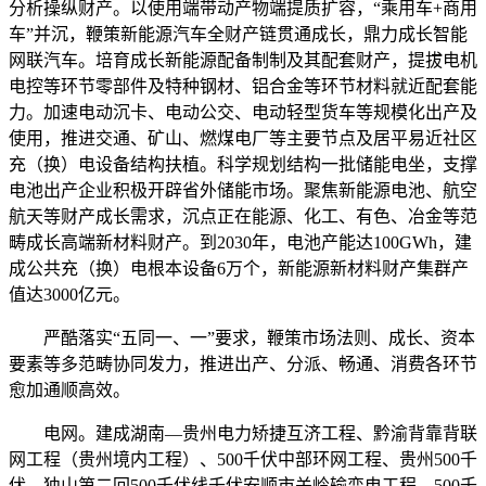
分析操纵财产。以使用端带动产物端提质扩容，“乘用车+商用
车”并沉，鞭策新能源汽车全财产链贯通成长，鼎力成长智能
网联汽车。培育成长新能源配备制制及其配套财产，提拔电机
电控等环节零部件及特种钢材、铝合金等环节材料就近配套能
力。加速电动沉卡、电动公交、电动轻型货车等规模化出产及
使用，推进交通、矿山、燃煤电厂等主要节点及居平易近社区
充（换）电设备结构扶植。科学规划结构一批储能电坐，支撑
电池出产企业积极开辟省外储能市场。聚焦新能源电池、航空
航天等财产成长需求，沉点正在能源、化工、有色、冶金等范
畴成长高端新材料财产。到2030年，电池产能达100GWh，建
成公共充（换）电根本设备6万个，新能源新材料财产集群产
值达3000亿元。
严酷落实“五同一、一”要求，鞭策市场法则、成长、资本
要素等多范畴协同发力，推进出产、分派、畅通、消费各环节
愈加通顺高效。
电网。建成湖南—贵州电力矫捷互济工程、黔渝背靠背联
网工程（贵州境内工程）、500千伏中部环网工程、贵州500千
伏—独山第二回500千伏线千伏安顺市关岭输变电工程、500千