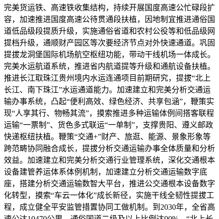
完美货运铁、高速铁收集结构，持续开展国度高速公忙碌段扩
容，加速推进国度高速公待贯通段扶植，因地制宜推进通俗国
道低品级段提质升级，实施通俗省道和农村公役等和低品级网
提档升级，通顺财产园区等次要经济节点对外快速通道。巩固
提拔龙洞堡国际机场航空枢纽功能，带动干线机场一体成长。
完美水运航道系统，推进省内航道提等升级和通航设备扶植。
推进长江取珠江贵州境内水运连通项目前期研究，提拔“北上
长江、南下珠江”水运通道能力。加速建立和完美分析交通运
输办事系统，凸起“便利高效、绿色经济、共享包涵”，鞭策实
现“人享其行、物畅其流”，摸索推进多种运输体例间搭客联程
运输“一票制”、货色多式联运“一单制”，支撑贵阳、遵义邮政
快递枢纽扶植。鞭策“交通+”财产、旅逛、能源、景象形象等
跨范畴协同融合成长，提拔分析交通运输办事全体质量和分析
效益。加速建立和完美分析交通行业管理系统，深化交通根本
设备建管养运体系体例机制，加速建立分析交通运输数字底
座，搭建分析交通运输数智大平台，推进公交通根本设备数字
化转型，摸索“车云一体化”成长新径，实施干线全韧性提拔工
程，成立健全平安监管措置协同工做机制。到2030年，全省高
速公达10470公里，通俗国道二级及以上比例达90%，“北上长