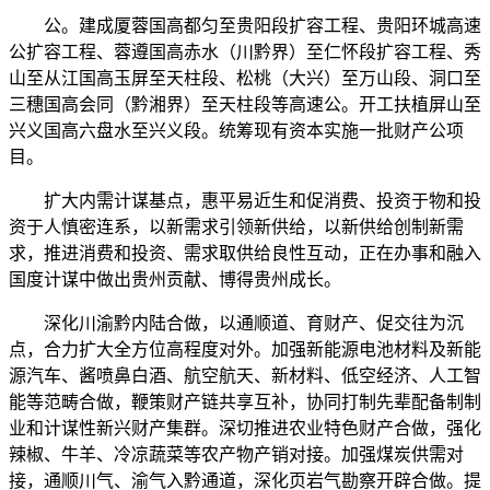
公。建成厦蓉国高都匀至贵阳段扩容工程、贵阳环城高速
公扩容工程、蓉遵国高赤水（川黔界）至仁怀段扩容工程、秀
山至从江国高玉屏至天柱段、松桃（大兴）至万山段、洞口至
三穗国高会同（黔湘界）至天柱段等高速公。开工扶植屏山至
兴义国高六盘水至兴义段。统筹现有资本实施一批财产公项
目。
扩大内需计谋基点，惠平易近生和促消费、投资于物和投
资于人慎密连系，以新需求引领新供给，以新供给创制新需
求，推进消费和投资、需求取供给良性互动，正在办事和融入
国度计谋中做出贵州贡献、博得贵州成长。
深化川渝黔内陆合做，以通顺道、育财产、促交往为沉
点，合力扩大全方位高程度对外。加强新能源电池材料及新能
源汽车、酱喷鼻白酒、航空航天、新材料、低空经济、人工智
能等范畴合做，鞭策财产链共享互补，协同打制先辈配备制制
业和计谋性新兴财产集群。深切推进农业特色财产合做，强化
辣椒、牛羊、冷凉蔬菜等农产物产销对接。加强煤炭供需对
接，通顺川气、渝气入黔通道，深化页岩气勘察开辟合做。提