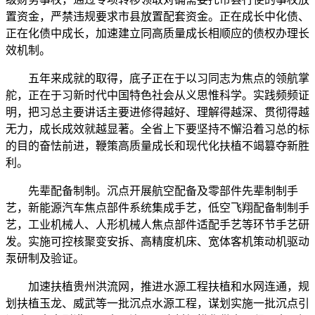
置资金，严禁违规要求市县放置配套资金。正在成长中化债、
正在化债中成长，加速建立同高质量成长相顺应的债权办理长
效机制。
五年来成就的取得，底子正在于以习同志为焦点的领航掌
舵，正在于习新时代中国特色社会从义思惟科学。实践频频证
明，把习总主要讲话主要进修得越好、理解得越深、贯彻得越
无力，成长成效就越显著。全省上下要坚持不懈沿着习总的标
的目的奋怯前进，鞭策高质量成长和现代化扶植不竭篡夺新胜
利。
先辈配备制制。沉点开展航空配备及零部件先辈制制手
艺，新能源汽车焦点部件系统集成手艺，低空飞翔配备制制手
艺，工业机械人、人形机械人焦点部件适配手艺等环节手艺研
发。实施可控核聚变安拆、高精度机床、宽体客机策动机驱动
泵研制及验证。
加速扶植贵州洪流网，推进水源工程扶植和水网连通，规
划扶植玉龙、威武等一批沉点水源工程，谋划实施一批沉点引