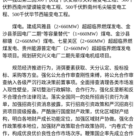
伏黔西南州望谟输变电工程、500千伏黔南州毛尖输变电工
程、500千伏毕节西输变电工程。
煤电。建成风雅县（2×660MW）超超临界燃煤发电、金
沙县茶园电厂二期“等容量替代”（1×660MW）煤电、金沙县
柳塘（2×660MW）煤电、七星关区（2×660MW）超超临界燃
煤发电、贵州能源普定电厂（2×660MW）超超临界燃煤发电
等项目。规划研究兴义电厂二期先辈煤电机组项目。
规范经济推进行为，消弭要素获取、天分认定、投标投
标、采购等方垒。强化公允合作审查刚性束缚，将公允合作审
查纳入各级严沉行政决策前置事项。全面排查清理各类市场准
入现性壁垒，深切整治行政解除、合作行为，强化反垄断和反
不合理合作法律司法。落实全国同一的处所招商引资行为清
单，加强招商引资消息披露，实行招商引资政策和严沉招商引
资项目提级报备。严酷施行国度财产政策，优化区域财产结
构，明白各地财产成长功能定位，加强区域财产协做。强化合
作政策根本地位，加强财产政策取合作政策协同，“内卷式”合
作，构成优良优价良性合作市场次序。鞭策国企率先成立合作