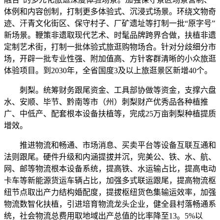
体例和内容创制，打制更多体验式、沉浸式场景。环绕文物奇
迹、汗青文化街区、保守村子、厂矿遗址等打制一批“原字号”
新场景。鞭策非遗取现代艺术、时髦品牌跨界合做，扶植非遗
定制艺术街，打制一批体验式旅逛购物场合。针对分歧细分市
场，开辟一批专业性强、附加值高、方针客群清晰的小众旅逛
体验项目。到2030年，全省国度3及以上旅逛景区新增40个。
刺梨。统筹财务跟尾资金、工具部协做等资金，支撑六盘
水、安顺、毕节、黔南等市（州）刺梨财产优秀品各种植推
广、中低产、配套根本设备扶植等，完成25万亩刺梨种植提质
增效。
推进物流和畅通、市场消息、买卖平台等设备互联互通和
法则跟尾。硬件升级和内涵提拔并沉，完美公、铁、水、航、
网、邮等物流根本设备系统，提高铁、水运输占比，提高电动
卡车等新能源货运车辆占比，加强多式联运跟尾，提高物流枢
纽节点取出产力结构婚配度，提拔枢纽货色集输运效率，加强
物流数智化扶植，引进培育物流龙头企业，健全县村落畅通系
统，社会物流总费用取地域出产总值的比率降至13。5%以