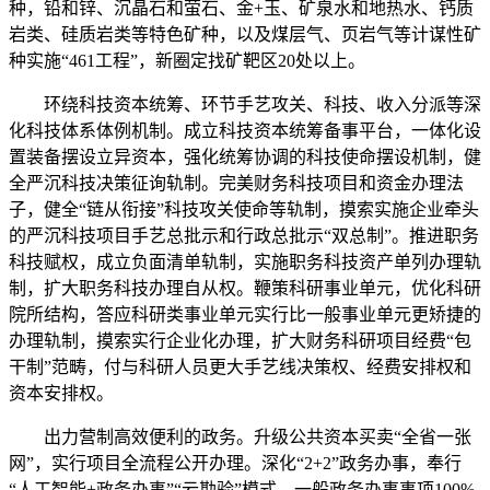
种，铅和锌、沉晶石和萤石、金+玉、矿泉水和地热水、钙质
岩类、硅质岩类等特色矿种，以及煤层气、页岩气等计谋性矿
种实施“461工程”，新圈定找矿靶区20处以上。
环绕科技资本统筹、环节手艺攻关、科技、收入分派等深
化科技体系体例机制。成立科技资本统筹备事平台，一体化设
置装备摆设立异资本，强化统筹协调的科技使命摆设机制，健
全严沉科技决策征询轨制。完美财务科技项目和资金办理法
子，健全“链从衔接”科技攻关使命等轨制，摸索实施企业牵头
的严沉科技项目手艺总批示和行政总批示“双总制”。推进职务
科技赋权，成立负面清单轨制，实施职务科技资产单列办理轨
制，扩大职务科技办理自从权。鞭策科研事业单元，优化科研
院所结构，答应科研类事业单元实行比一般事业单元更矫捷的
办理轨制，摸索实行企业化办理，扩大财务科研项目经费“包
干制”范畴，付与科研人员更大手艺线决策权、经费安排权和
资本安排权。
出力营制高效便利的政务。升级公共资本买卖“全省一张
网”，实行项目全流程公开办理。深化“2+2”政务办事，奉行
“人工智能+政务办事”“云勘验”模式。一般政务办事事项100%