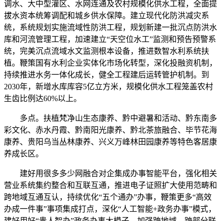
调水、大中型灌区、水网连通及农村规模化供水工程，全面提
拔水资本统筹调配和城乡供水保障。建立现代化防洪减灾系
统，系统规划实施流域性防洪工程，规划新建一批沉点防洪水
库和河流管理工程，加速建立“天空位水工”监测和预告预警系
统，完美沉点流域水文监测根本设备，推进数智水利系统扶
植。鞭策国有水利企业实体化市场化转型，深化投融资机制，
持续推进水务一体化成长，健全工程建后运转管护机制。到
2030年，新增水库库容5亿立方米，规模化供水工程笼盖农村
生齿比例达60%以上。
多点。扶植梵净山生态康养、黔中避暑和活动、黔东南多
彩文化、赤水丹霞、黔南阳光康养、黔北茶旅融合、毕节花海
康养、贵阳乌当丛林康养、兴义万峰林田园康养等特色客居康
养成长区。
建好用很多多少网融合对企集成办事智能平台，强化相关
营业系统集约整合和互联互通，推进电子证照扩大使用范畴和
跨地域互通互认，持续优化“五个通办”办事，鞭策更多“高效
办成一件事”事项集成打点，深化“人工智能+政务办事”模式，
建好用好“贵人智办”政务办事大模子。加强跨地域、跨部分联