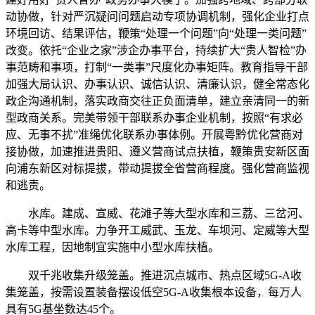
动协做，针对严沉疑问问题启动专项协调机制，强化企业打点
环境回访、结果评估，鞭策“处理一个问题”向“处理一类问题”
改变。依托“企业之家”涉企办事平台，持续扩大“贵人智检”办
事范畴和事项，打制“一类事”尺度化办事矩阵。教育指导干部
加强大局认识、办事认识、诚信认识、清廉认识，健全常态化
政企沟通机制，落实政商交往正负面清单，建立亲清同一的新
型政商关系。完美带领干部联系办事企业机制，按照“有求必
应、无事不扰”准绳优化联系办事体例。开展粤黔优化营商对
接协做，加速推进贵阳、遵义营商试点扶植，鞭策贵安新区面
向浦东新区对标提拔，带动提拔全省营商程度。强化营商监视
和逃责。
水库。建成、宣威、花滩子等大型水库和三荔、三岔河、
高卡等中型水库。力争开工威武、玉龙、车坝河、定威等大型
水库工程，因地制宜实施中小型水库扶植。
双千兆收集升级笼盖。推进沉点城市、热点区域5G-A收
集笼盖，按需设置装备摆设低空5G-A收集根本设备，每万人
具有5G基坐数达45个。