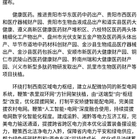
摆布。
健康医药。推进贵阳市华东医药中药出产、贵阳市西医药
和医疗器械财产园、贵阳市生物血液成品出产和道实县医药大
健康、遵义高新区健康医药财产堆积区、六枝特区医药两头体
精细化工产物出产、盘州市光伏支架五金产物及医药两头体出
产、毕节市道地中药材科创财产园、金沙县生物成品医疗器械
出产、金沙县医药包拆出产、安顺市新医药大健康财产园、铜
仁市武陵山西医药健康财产园、黔南州瑞和大健康医药财产
园、兴义市新型多肽药物研发取出产、凯里市生物医药财产等
项目扶植。
环绕打制西南区域电力枢纽，建立从配微协同的新型电网
系统，鞭策“表里双环网”方针网架扶植，由“送端型”向“枢纽
型”改变，优化提拔网架，打制平安矫捷智能配电网，完美提
拔农村电网。鞭策“人工智能+电网”深度融合使用，持续提拔
电网数字化智能化程度。建成渝黔、湘黔等电力互济工程，完
美电力输送通道，提拔跨省跨区电力资本优化设置装备摆设能
力，鞭策西北洁净电力入黔，保障省内电力平安和绿电供应，
帮力绿色低碳转型和“西电东送”可持续成长。优化成品油储蓄