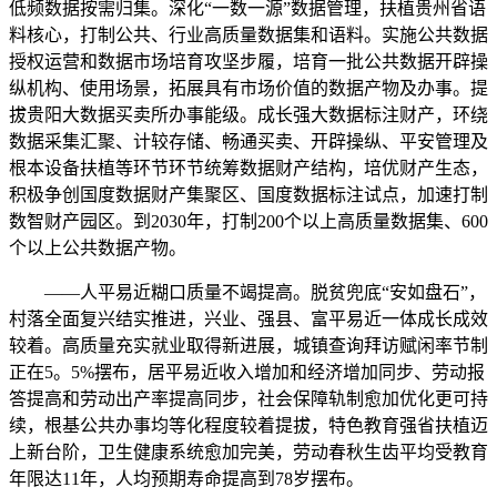
低频数据按需归集。深化“一数一源”数据管理，扶植贵州省语
料核心，打制公共、行业高质量数据集和语料。实施公共数据
授权运营和数据市场培育攻坚步履，培育一批公共数据开辟操
纵机构、使用场景，拓展具有市场价值的数据产物及办事。提
拔贵阳大数据买卖所办事能级。成长强大数据标注财产，环绕
数据采集汇聚、计较存储、畅通买卖、开辟操纵、平安管理及
根本设备扶植等环节环节统筹数据财产结构，培优财产生态，
积极争创国度数据财产集聚区、国度数据标注试点，加速打制
数智财产园区。到2030年，打制200个以上高质量数据集、600
个以上公共数据产物。
——人平易近糊口质量不竭提高。脱贫兜底“安如盘石”，
村落全面复兴结实推进，兴业、强县、富平易近一体成长成效
较着。高质量充实就业取得新进展，城镇查询拜访赋闲率节制
正在5。5%摆布，居平易近收入增加和经济增加同步、劳动报
答提高和劳动出产率提高同步，社会保障轨制愈加优化更可持
续，根基公共办事均等化程度较着提拔，特色教育强省扶植迈
上新台阶，卫生健康系统愈加完美，劳动春秋生齿平均受教育
年限达11年，人均预期寿命提高到78岁摆布。