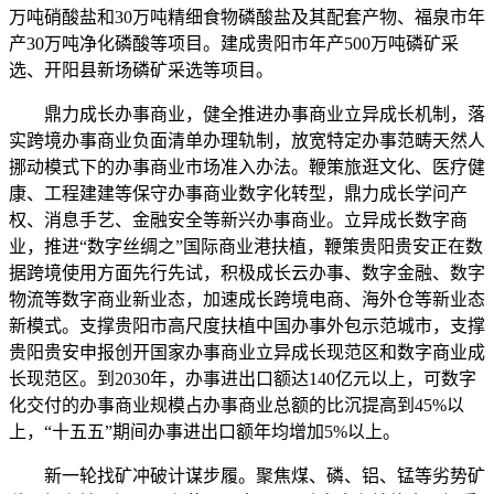
万吨硝酸盐和30万吨精细食物磷酸盐及其配套产物、福泉市年
产30万吨净化磷酸等项目。建成贵阳市年产500万吨磷矿采
选、开阳县新场磷矿采选等项目。
鼎力成长办事商业，健全推进办事商业立异成长机制，落
实跨境办事商业负面清单办理轨制，放宽特定办事范畴天然人
挪动模式下的办事商业市场准入办法。鞭策旅逛文化、医疗健
康、工程建建等保守办事商业数字化转型，鼎力成长学问产
权、消息手艺、金融安全等新兴办事商业。立异成长数字商
业，推进“数字丝绸之”国际商业港扶植，鞭策贵阳贵安正在数
据跨境使用方面先行先试，积极成长云办事、数字金融、数字
物流等数字商业新业态，加速成长跨境电商、海外仓等新业态
新模式。支撑贵阳市高尺度扶植中国办事外包示范城市，支撑
贵阳贵安申报创开国家办事商业立异成长现范区和数字商业成
长现范区。到2030年，办事进出口额达140亿元以上，可数字
化交付的办事商业规模占办事商业总额的比沉提高到45%以
上，“十五五”期间办事进出口额年均增加5%以上。
新一轮找矿冲破计谋步履。聚焦煤、磷、铝、锰等劣势矿