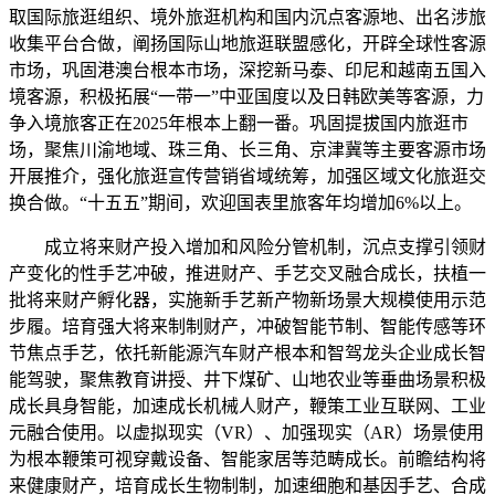
取国际旅逛组织、境外旅逛机构和国内沉点客源地、出名涉旅
收集平台合做，阐扬国际山地旅逛联盟感化，开辟全球性客源
市场，巩固港澳台根本市场，深挖新马泰、印尼和越南五国入
境客源，积极拓展“一带一”中亚国度以及日韩欧美等客源，力
争入境旅客正在2025年根本上翻一番。巩固提拔国内旅逛市
场，聚焦川渝地域、珠三角、长三角、京津冀等主要客源市场
开展推介，强化旅逛宣传营销省域统筹，加强区域文化旅逛交
换合做。“十五五”期间，欢迎国表里旅客年均增加6%以上。
成立将来财产投入增加和风险分管机制，沉点支撑引领财
产变化的性手艺冲破，推进财产、手艺交叉融合成长，扶植一
批将来财产孵化器，实施新手艺新产物新场景大规模使用示范
步履。培育强大将来制制财产，冲破智能节制、智能传感等环
节焦点手艺，依托新能源汽车财产根本和智驾龙头企业成长智
能驾驶，聚焦教育讲授、井下煤矿、山地农业等垂曲场景积极
成长具身智能，加速成长机械人财产，鞭策工业互联网、工业
元融合使用。以虚拟现实（VR）、加强现实（AR）场景使用
为根本鞭策可视穿戴设备、智能家居等范畴成长。前瞻结构将
来健康财产，培育成长生物制制，加速细胞和基因手艺、合成