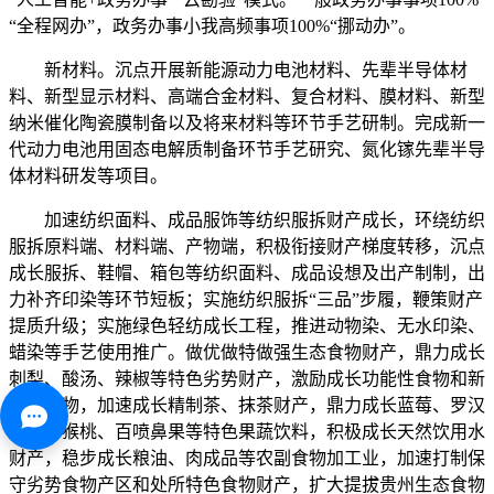
“全程网办”，政务办事小我高频事项100%“挪动办”。
新材料。沉点开展新能源动力电池材料、先辈半导体材
料、新型显示材料、高端合金材料、复合材料、膜材料、新型
纳米催化陶瓷膜制备以及将来材料等环节手艺研制。完成新一
代动力电池用固态电解质制备环节手艺研究、氮化镓先辈半导
体材料研发等项目。
加速纺织面料、成品服饰等纺织服拆财产成长，环绕纺织
服拆原料端、材料端、产物端，积极衔接财产梯度转移，沉点
成长服拆、鞋帽、箱包等纺织面料、成品设想及出产制制，出
力补齐印染等环节短板；实施纺织服拆“三品”步履，鞭策财产
提质升级；实施绿色轻纺成长工程，推进动物染、无水印染、
蜡染等手艺使用推广。做优做特做强生态食物财产，鼎力成长
刺梨、酸汤、辣椒等特色劣势财产，激励成长功能性食物和新
资本食物，加速成长精制茶、抹茶财产，鼎力成长蓝莓、罗汉
果、猕猴桃、百喷鼻果等特色果蔬饮料，积极成长天然饮用水
财产，稳步成长粮油、肉成品等农副食物加工业，加速打制保
守劣势食物产区和处所特色食物财产，扩大提拔贵州生态食物