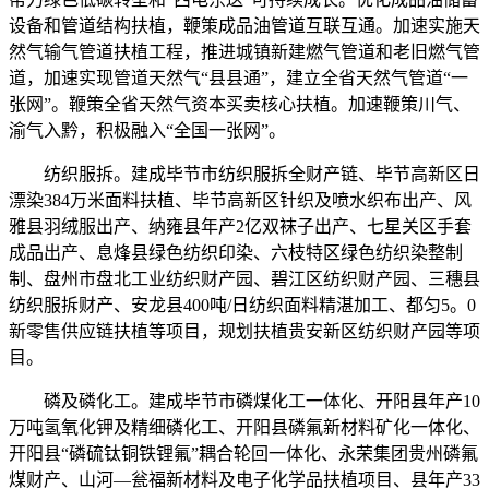
设备和管道结构扶植，鞭策成品油管道互联互通。加速实施天
然气输气管道扶植工程，推进城镇新建燃气管道和老旧燃气管
道，加速实现管道天然气“县县通”，建立全省天然气管道“一
张网”。鞭策全省天然气资本买卖核心扶植。加速鞭策川气、
渝气入黔，积极融入“全国一张网”。
纺织服拆。建成毕节市纺织服拆全财产链、毕节高新区日
漂染384万米面料扶植、毕节高新区针织及喷水织布出产、风
雅县羽绒服出产、纳雍县年产2亿双袜子出产、七星关区手套
成品出产、息烽县绿色纺织印染、六枝特区绿色纺织染整制
制、盘州市盘北工业纺织财产园、碧江区纺织财产园、三穗县
纺织服拆财产、安龙县400吨/日纺织面料精湛加工、都匀5。0
新零售供应链扶植等项目，规划扶植贵安新区纺织财产园等项
目。
磷及磷化工。建成毕节市磷煤化工一体化、开阳县年产10
万吨氢氧化钾及精细磷化工、开阳县磷氟新材料矿化一体化、
开阳县“磷硫钛铜铁锂氟”耦合轮回一体化、永荣集团贵州磷氟
煤财产、山河—瓮福新材料及电子化学品扶植项目、县年产33