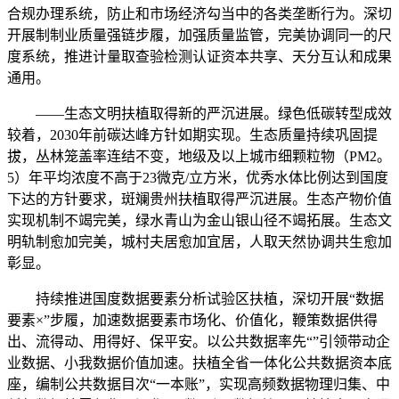
合规办理系统，防止和市场经济勾当中的各类垄断行为。深切
开展制制业质量强链步履，加强质量监管，完美协调同一的尺
度系统，推进计量取查验检测认证资本共享、天分互认和成果
通用。
——生态文明扶植取得新的严沉进展。绿色低碳转型成效
较着，2030年前碳达峰方针如期实现。生态质量持续巩固提
拔，丛林笼盖率连结不变，地级及以上城市细颗粒物（PM2。
5）年平均浓度不高于23微克/立方米，优秀水体比例达到国度
下达的方针要求，斑斓贵州扶植取得严沉进展。生态产物价值
实现机制不竭完美，绿水青山为金山银山径不竭拓展。生态文
明轨制愈加完美，城村夫居愈加宜居，人取天然协调共生愈加
彰显。
持续推进国度数据要素分析试验区扶植，深切开展“数据
要素×”步履，加速数据要素市场化、价值化，鞭策数据供得
出、流得动、用得好、保平安。以公共数据率先“”引领带动企
业数据、小我数据价值加速。扶植全省一体化公共数据资本底
座，编制公共数据目次“一本账”，实现高频数据物理归集、中