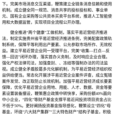
下。完美市场消息交互渠道，鞭策建立全链条消息信赖和使用
机制。成立健全同一规范、消息共享的投标投标和、事业单
元、国有企业采购等公共资本买卖平台系统，推进人工智能使
用和大数据监管，实现项目全流程公开办理。
健全推进“两个健康”工做机制，落实平易近营经济推进
法，制定实施贵州省平易近营经济推进条例，完美配套政策轨
制系统，保障平等利用出产要素、公允参取市场所作、无效权
益。建立平易近营企业同一受理平台，完美“收集—打点—反
馈—回访”闭环办理，落实首办义务制，及时响应企业合理。
强化产权法律司法，加强查封、、冻结等强制办法的司法监
视。成立健全矛盾胶葛多元化解机制，为平易近营经济组织权
益供给便当。常态化开展涉平易近营企业案件评查，成立冤错
案件发觉、改正取防止长效机制。加强平易近营经济成长要素
保障，优化平易近营企业用地、用能、人才、数据、资金等要
素设置装备摆设，鞭策惠企政策中转快享，采购份额40%面向
中小企业，“四化”等财产基金支撑平易近间投资项目资金占比
不低于50%。更好阐扬投资基金指导感化，鞭策设立“四化”母
基金，环绕“六大财产集群”“三大特色财产”结构子基金，积极