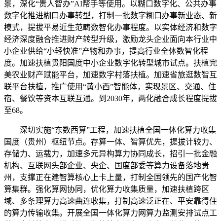
景，深化“贵人智办”AI帮手等使用。以糊口数字化、公共办事
数字化推进糊口办事转型，打制一批数字糊口办事新业态、新
模式，提拔平易近生范畴数智化办事程度。以实体经济和数字
经济深度融合推进财产转型升级，激励龙头企业面向本行业中
小企业供给“小轻快准”产物和办事，提高行业全体数智化程
度。加速扶植贵阳国度中小企业数字化转型城市试点。扶植完
美农业财产赋能平台，加速数字村落扶植。加速省旅逛数智互
联平台扶植，推广使用“黄小西”智能体，实现景区、交通、住
宿、餐饮等资本互联互通。到2030年，两化融合成长程度提拔
至68。
深切实施“东数西算”工程，加速扶植全国一体化算力收集
国度（贵州）枢纽节点。存算一体、智算优先，提拔计较力、
存储力、运载力，加速多元异构算力协同成长，招引一批金融
机构、互联网头部企业、央企、国度部委等算力设备落地贵
州，支撑正在建智算核心上卡上量，打制全国领先的国产化智
算集群。强化算网协同，优化算力收集质量，加速扶植跨区
域、多条理算力高速曲连收集，打制高速泛正在、平安靠得住
的算力传输收集。开展全国一体化算力网算力监测安排试点工