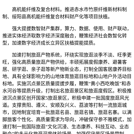
高机能纤维及复合材料。推进赤水市竹原纤维新材料制
制、绥阳县高机能纤维复合材料财产化等项目扶植。
强大提拔数智财产集群，算力、数据、使用、财产联动，
推进实体经济取数字经济深度融合，鞭策经济社会数智化转
型，加速数字经济成长立异区扶植提能提质。
加速打制旅逛产物系统，环绕实现旅逛淡季不淡、旺季更
旺，强化高质量旅逛产物供给，丰硕拓展度假康养、避暑客
居、研学逛、亲子逛等新产物新业态，打制全国客居康养目标
地、具有全球影响力的山地体育旅逛目标地和山地户外活动目
标地。实施沉点景区质量提拔步履，鞭策“黄小西吃晚饭”和赤
水河谷等提质升级，打制出名旅逛景区和旅逛度假区。积极推
进沉点景区创开国家5旅逛景区，积极申建一批国度旅逛风光
道。支撑贵阳、遵义、安顺及兴义、荔波等打制一流旅逛城
市，因地制宜培育一批旅逛名县、旅逛名镇、旅逛名寨。以满
脚旅客个性化、高质量需求为导向，冲破保守参不雅模式，加
速打制一批国际旅逛“文化沉浸、生态康养、科技互动、业态
融合”的多元化旅逛深度体验场景。加强保守景区场景营制、