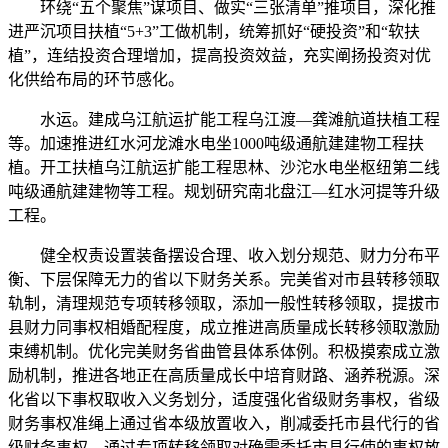
环绕“五个聚焦”谋项目、做实“三张清单”推项目，深化推
进严沉项目扶植“5+3”工做机制，统筹抓好“硬投资”和“软扶
植”，连结投资合理增加，提高投资效益，充实阐扬投资对优
化供给布局的环节感化。
水运。建成乌江航运扩能工程乌江渡—龚滩航道扶植工程
等。加速推进红水河龙滩水电坐1000吨级通航建建物工程扶
植。开工扶植乌江航运扩能工程思林、沙沱水电坐枢纽第二线
吨级通航建建物等工程。规划研究南北盘江—红水河提等升级
工程。
健全权责设置装备摆设合理、收入划分规范、财力分布平
衡、下层保障无力的省以下财务关系。完美省对市县转移领取
轨制，清理规范专项转移领取，添加一般性转移领取，提拔市
县财力同事权相婚配程度，成立推进高质量成长转移领取激励
束缚机制。优化完美财务省曲管县体系体例。积极摸索成立激
励机制，推进各地正在高质量成长中培育财路、涵养税源。深
化省以下事权取收入义务划分，适度强化省级财务事权，省级
财务事权准绳上通过省本级放置收入，削减委托市县代行的省
级财务事权，通过专项转移领取对确需委托市县行使的事权放