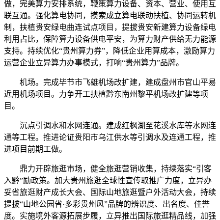
做，完美算力安排系统，鞭策算力设备、资本、营业、使用互
联互通。强化算电协同，摸索成立算电联动扶植、协同运转机
制，扶植贵安绿电曲连试点项目，提拔贵安新建算力设备绿电
利用占比，保障算力设备供电平安，为算力财产供给无力能源
支持。持续优化“贵州算力券”，降低企业用算成本，激励算力
运营企业立异算力办事模式，打响“贵州算力”品牌。
机场。完成毕节市飞雄机场改扩建，建成盘州市官山平易
近用机场项目。力争开工扶植黔东南州黎平机场改扩建等项
目。
沉点引调水和水网连通。建成红枫湖至花溪水库等水网连
通等工程。推进论证贵阳市乌江供水等引调水及连通工程，推
进项目前期工做。
鼎力开辟旅逛市场，健全旅逛营销收集，持续落实“引客
入黔”励政策。加大贵州旅逛全球性宣传取推广力度，立异办
妥省旅逛财产成长大会、国际山地旅逛暨户外活动大会，持续
提拔“山地公园省·多彩贵州风”品牌的辨识度、出名度、佳誉
度。实施境外客源拓展步履，立异推出国际旅逛精品线，加强