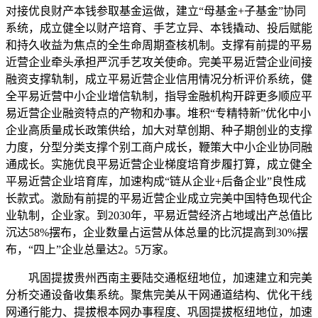
对接优良财产本钱参取基金运做，建立“母基金+子基金”协同
系统，成立健全以财产培育、手艺立异、本钱撬动、投后赋能
和持久收益为焦点的全生命周期查核机制。支撑有前提的平易
近营企业牵头承担严沉手艺攻关使命。完美平易近营企业间接
融资支撑轨制，成立平易近营企业信用情况分析评价系统，健
全平易近营中小企业增信轨制，指导金融机构开辟更多顺应平
易近营企业融资特点的产物和办事。堆积“专精特新”优化中小
企业高质量成长政策供给，加大对草创期、种子期创业的支撑
力度，分型分类支撑个别工商户成长，鞭策大中小企业协同融
通成长。实施优良平易近营企业梯度培育步履打算，成立健全
平易近营企业培育库，加速构成“链从企业+后备企业”良性成
长款式。激励有前提的平易近营企业成立完美中国特色现代企
业轨制，企业家。到2030年，平易近营经济占地域出产总值比
沉达58%摆布，企业数量占运营从体总量的比沉提高到30%摆
布，“四上”企业总量达2。5万家。
巩固提拔贵州西南主要陆交通枢纽地位，加速建立和完美
分析交通设备收集系统。聚焦完美从干网通道结构、优化干线
网通行能力、提拔根本网办事程度、巩固提拔枢纽地位，加速