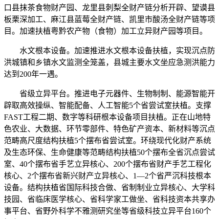
口县抹茶食物财产园、龙里县刺梨全财产链分析开辟、望谟县
板栗深加工、麻江县蓝莓全财产链、凯里市酸汤全财产链等项
目。加速扶植粤黔农产物（食物）加工立异财产园等项目。
水文根本设备。加速推进水文根本设备扶植，实现沉点防
洪城镇和乡镇水文监测全笼盖，县城主要水文坐应急测洪能力
达到200年一遇。
省级立异平台。推进电子元器件、生物制制、能源智能开
辟取高效操纵、智能配备、人工智能5个省尝试室扶植。支撑
FAST工程二期、数字等科研根本设备项目扶植。正在山地特
色农业、大数据、环节零部件、特色矿产资本、新材料等沉点
范畴高尺度结构扶植5个摆布省尝试室。环绕现代化财产系统
及生态环保、生命健康等范畴结构扶植50个摆布全省沉点尝试
室、40个摆布省手艺立异核心、200个摆布省财产手艺工程化
核心、2个摆布省新兴财产立异核心、1—2个省严沉科技根本
设备。结构扶植省国际科技合做、省制制业立异核心、大学科
技园、省临床医学核心、省科学家工做坐、省科技资本共享办
事平台、省野外科学不雅测研究坐等省级科技立异平台160个