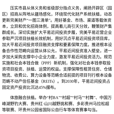
压实市县从体义务和省级部分指点义务，阐扬开辟区（园
区）招商从阵地从疆场感化，环绕现代化财产系统扶植，动态
更新完美财产“一图三清单”。用好基金、市场、渠道等载体资
本，立异和优化招商体例，提高着儿商引天分效，鞭策财产集
群成长。深切实施扩大平易近间投资步履，完美平易近营企业
参取严沉项目扶植长效机制，用好沉点平易近间投资项目库，
加大平易近间投资项目融资支撑和要素保障力度。推进根本设
备合作性范畴向运营从体公允，平易近间投资准入壁垒，进一
步加大采购支撑中小企业力度，激发平易近间投资活力。规范
实施和社会本钱合做（PPP）新机制，强化对社会本钱参取投
资项目投资、扶植、运营的权益。支撑保障性租赁住房、仓储
物流、收费公、算力设备等范畴合适前提的项目刊行根本设备
范畴不动产信任基金（REITs）。到2030年，平易近间投资占
固定资产投资比沉达45%摆布。
体旅融合扶植。举办“村BA”“村超”“村马”“村舞”、中国万
峰湖野钓大赛、贵州红·山川越野挑和赛、多彩贵州马拉松超
等联赛、环贵州公园省国际公自行车等体育赛事勾当。