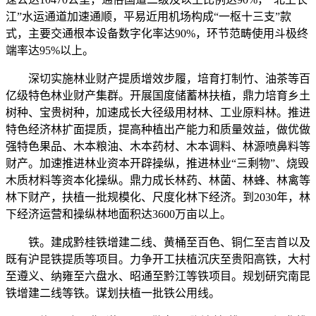
江”水运通道加速通顺，平易近用机场构成“一枢十三支”款
式，主要交通根本设备数字化率达90%，环节范畴使用斗极终
端率达95%以上。
深切实施林业财产提质增效步履，培育打制竹、油茶等百
亿级特色林业财产集群。开展国度储蓄林扶植，鼎力培育乡土
树种、宝贵树种，加速成长大径级用材林、工业原料林。推进
特色经济林扩面提质，提高种植出产能力和质量效益，做优做
强特色果品、木本粮油、木本药材、木本调料、林源喷鼻料等
财产。加速推进林业资本开辟操纵，推进林业“三剩物”、烧毁
木质材料等资本化操纵。鼎力成长林药、林菌、林蜂、林禽等
林下财产，扶植一批规模化、尺度化林下经济。到2030年，林
下经济运营和操纵林地面积达3600万亩以上。
铁。建成黔桂铁增建二线、黄桶至百色、铜仁至吉首以及
既有沪昆铁提质等项目。力争开工扶植沉庆至贵阳高铁，大村
至遵义、纳雍至六盘水、昭通至黔江等铁项目。规划研究南昆
铁增建二线等铁。谋划扶植一批铁公用线。