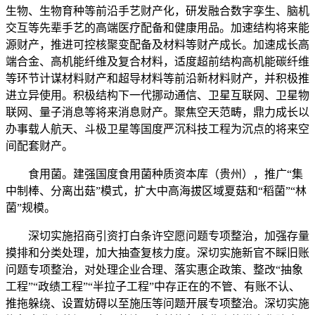
生物、生物育种等前沿手艺财产化，研发融合数字孪生、脑机
交互等先辈手艺的高端医疗配备和健康用品。加速结构将来能
源财产，推进可控核聚变配备及材料等财产成长。加速成长高
端合金、高机能纤维及复合材料，适度超前结构高机能碳纤维
等环节计谋材料财产和超导材料等前沿新材料财产，并积极推
进立异使用。积极结构下一代挪动通信、卫星互联网、卫星物
联网、量子消息等将来消息财产。聚焦空天范畴，鼎力成长以
办事载人航天、斗极卫星等国度严沉科技工程为沉点的将来空
间配套财产。
食用菌。建强国度食用菌种质资本库（贵州），推广“集
中制棒、分离出菇”模式，扩大中高海拔区域夏菇和“稻菌”“林
菌”规模。
深切实施招商引资打白条许空愿问题专项整治，加强存量
摸排和分类处理，加大抽查复核力度。深切实施新官不睬旧账
问题专项整治，对处理企业合理、落实惠企政策、整改“抽象
工程”“政绩工程”“半拉子工程”中存正在的不管、有账不认、
推拖躲绕、设置妨碍以至施压等问题开展专项整治。深切实施