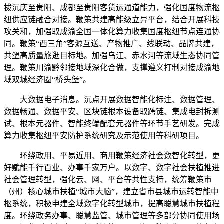
拔沉庆至贵阳、成都至贵阳客货运通道能力，强化国度物流枢
纽供应链融合对接。鞭策共建高能级立异平台，结合开展科技
攻关和，加强取成渝全国一体化算力收集国度枢纽节点连通协
同。鞭策“西三角”客源互送、产物推广、线联动、品牌共建，
共塑高质量旅逛目标地。加强乌江、赤水河等流域生态协同管
理。鞭策川渝黔邻接地域深化合做，支撑遵义打制对接成渝地
域双城经济圈“桥头堡”。
大数据电子消息。沉点开展数据智能化标注、数据管理、
数据畅通、数据平安、区块链根本设备取跨链、集成电封拆测
试、根本元器件、智能终端配套元器件等环节手艺研发。完成
算力收集枢纽平安防护系统研究及示范使用等科研项目。
环绕政用、平易近用、商用鞭策经济社会数智化转型，更
好赋能千行百业、办事千家万户。以数字、数字社会扶植推进
社会管理转型，强化云、网、平台等共性支持，统筹鞭策市
（州）核心城市扶植“城市大脑”，建立省市县城市运转智能中
枢系统，积极申建全域数字化转型城市，提高聪慧城市扶植程
度。环绕政务办事、聪慧监管、城市管理等多部分协同使用场