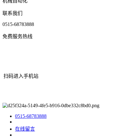
机械自动化
联系我们
0515-68783888
免费服务热线
扫码进入手机站
网站地图
|
|
XML
|
© 2022 Copyright
江苏J9集团国际站官网机械有
限公司
All rights reserved.
0515-68783888
在线留言