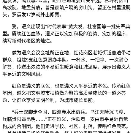
运发说。离县城7公里，距红色遗址娄山关不远，杉坪村因山
高坡陡、地盘贫瘠，曾是家喻户晓的穷山沟。留正在村里没盼
头，罗运发17岁就外出闯荡。
受，遵义出现出“时代表率”黄大发、杜富国等一批先辈典
型。赓续红色血脉，遵义正以愈加积极的姿势、愈加的程序，
续写新时代老区的灿烂。
做为遵义会议会址所正在地，红花岗区老城街道普遍带动
群众，组建9支红色意愿办事队。一杯水、一把伞、一次耐心
解答，传送出浓浓的平易近生暖意和红城温度，展示出遵义人
平易近的文明风尚。
红色是遵义的底色，也是遵义人平易近的本色。传承红色
基因，遵义把文明城市扶植做为鞭策高质量成长的一道必答
题，让群众享受文明盈利，为城市成长蓄能。
“兵士双脚走全国，四渡赤水出奇兵。乌江天险沉飞渡，
兵临贵阳逼昆明……”正在遵义，活跃着一支由市平易近自觉
构成的合唱团。他们走进学校、社区、村落，传唱红色典范。