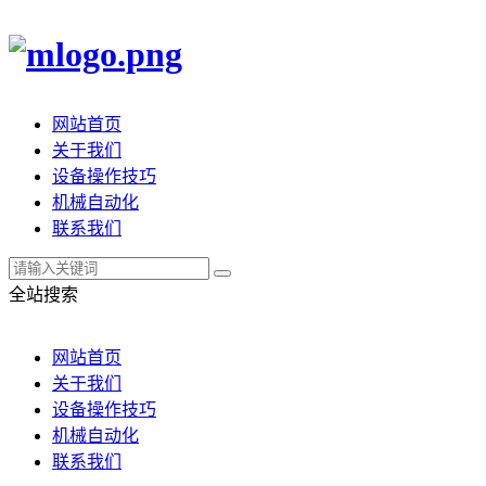
网站首页
关于我们
设备操作技巧
机械自动化
联系我们
全站搜索
网站首页
关于我们
设备操作技巧
机械自动化
联系我们