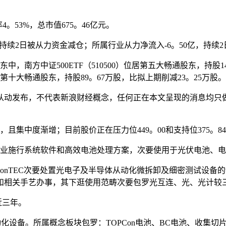
。53%，总市值675。46亿元。
6，持续2日被从力资金减仓；所属行业从力净流入-6。50亿，持续
南方中证500ETF（510500）位居第五大畅通股东，持股146
第十大畅通股东，持股89。67万股，比拟上期削减23。25万股。
动发布，不代表新浪财经概念，任何正在本文呈现的消息均只做
且集中度渐增；目前股价正在压力位449。00和支持位375。8
工业施行系统软件和高效电池处理方案，次要使用于光伏电池、
6：ficonTEC次要处置光电子及半导体从动化微拆卸及细密测
和相关手艺办事，其下逛使用范畴次要包罗光互连、光、光计较
近三年。
备。所属概念板块包罗：TOPCon电池、BC电池、收集切片、H