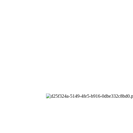
限公司
All rights reserved.