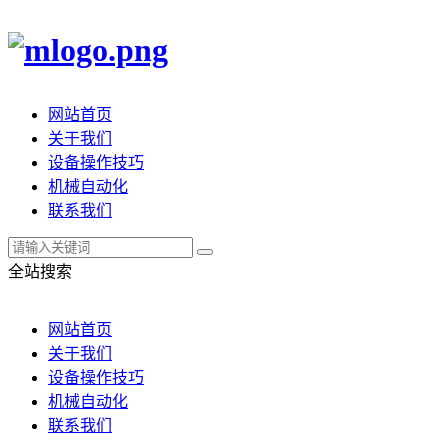
网站首页
关于我们
设备操作技巧
机械自动化
联系我们
全站搜索
网站首页
关于我们
设备操作技巧
机械自动化
联系我们