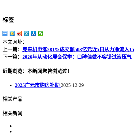
标签
本文网址：
上一篇：
克来机电涨281%成交额508亿元近5日从力净流入15
下一篇：
2026年从动化展会保举：口碑佳做不容错过液压气
近期浏览：本新闻您曾浏览过！
2025广元市购房补助
2025-12-29
相关产品
相关新闻