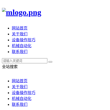
网站首页
关于我们
设备操作技巧
机械自动化
联系我们
全站搜索
网站首页
关于我们
设备操作技巧
机械自动化
联系我们