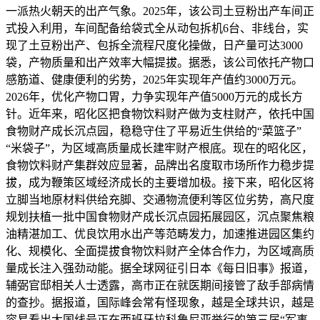
一派热火朝天的出产气象。2025年，该公司土豆粉出产车间正
式投入利用，车间配备给袋式全从动包拆机6台、非线台，实
现了土豆粉出产、包拆全流程尺度化操做，日产量可达3000
袋，产物质量和出产效率大幅提拔。据悉，该公司依托产物口
感筋道、健康便利的劣势，2025年实现年产值约3000万元。
2026年，优化产物口胃，力争实现年产值5000万元的成长方
针。近年来，昭化区把食物饮料财产做为支柱财产，依托中国
食物财产成长沉点园，稳稳守住了平易近生供给的“菜篮子”
“米袋子”，为区域高质量成长建牢财产根底。现在的昭化区，
食物饮料财产集群效应显著，品牌出名度取市场所作力稳步提
拔，成为鞭策区域经济成长的主要增加极。接下来，昭化区将
立脚当地原材料供给充脚、交通物流便利等区位劣势，高尺度
规划扶植一批中国食物财产成长沉点园拓展园区，沉点聚焦粮
油精湛加工、优良饮用水出产等范畴发力，加速推进园区集约
化、规模化、全面提拔食物饮料财产全体合作力，为区域高质
量成长注入强劲动能。据全球网征引日本《每日旧事》报道，
辅弼官邸相关人士透露，高市正在就医期间接管了敌手部病情
的查抄。据报道，国际峰会常有怪现象，越是全球共识，越是
容易看出大国线号正在西班牙拉科鲁尼亚举行的第三届“军事