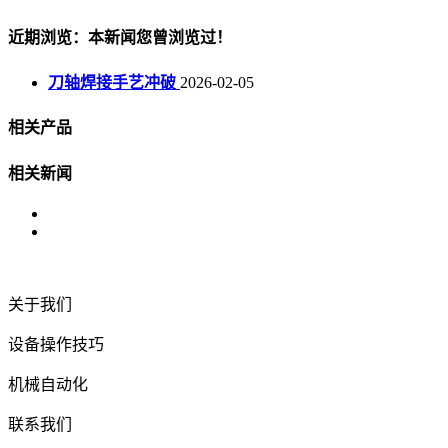
近期浏览：本新闻您曾浏览过！
刀轴焊接手艺冲破
2026-02-05
相关产品
相关新闻
关于我们
设备操作技巧
机械自动化
联系我们