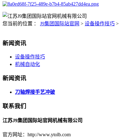
您当前的位置 ：
J9集团国际站官网
>
设备操作技巧
>
新闻资讯
设备操作技巧
机械自动化
新闻资讯
刀轴焊接手艺冲破
联系我们
江苏J9集团国际站官网机械有限公司
官方网址：http://www.ytolb.com