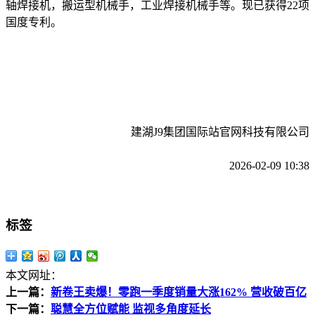
轴焊接机，搬运型机械手，工业焊接机械手等。现已获得22项
国度专利。
建湖J9集团国际站官网科技有限公司
2026-02-09 10:38
标签
本文网址：
上一篇：
新卷王卖爆！零跑一季度销量大涨162% 营收破百亿
下一篇：
聪慧全方位赋能 监视多角度延长