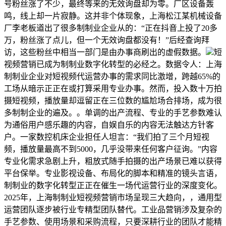
号粉丝涨了不少，最终等来的无效询盘却为零。厂区设备轰
鸣，线上却一片寂静。这并非个体现象，上海松江某机械设备
厂李老板道出了很多制制业企业从的：“正在抖音上投了20多
万，粉丝涨了点儿，但一个无效询盘都没有！”后经查询拜
访，这些粉丝中相当一部门是由办事商刷出的虚假数据。
短
视频营销已成为制制业数字化转型的必经之。数据令人：上海
制制业企业对短视频代运营办事的需求同比激增，跨越65%的
工场从暗示正正在或打算采用专业办事。然而，投入数十万拍
摄短视频，播放量却逗留正在三位数的尴尬场合排场，成为很
多制制企业的遍及。。单调的出产流程、专业的手艺参数难认
为通俗用户感乐趣的内容，自娱自乐的内容无法触达方针客
户。一家数控机床企业担任人坦言：“我们拍了三个月短视
频，播放量最高不到5000，几乎没带来任何客户征询。”内容
专业化需求急剧上升，粗放式随手拍摄的出产场景已难以获得
平台保举。专业影视设备、布局化的脚本和精准的镜头言语，
制制业的数字化转型正正在催生一场代运营行业的深度变化。
2025年，上海制制业短视频营销市场呈现三大趋向，，通用型
运营团队逐步被行业专精型团队替代。工业品营销涉及复杂的
手艺参数、使用场景和采购流程，只要深耕行业的团队才能精