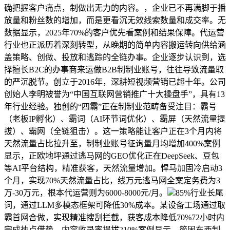
确把握客户痛点，制做出无力的内容。，企业已不再满脚于播
放量和粉丝数的增加，而是更看沉无效线索数量和成交率。无
数据显示，2025年70%的客户优先看案例和结果保障。代运营
行业也正派历着深刻转型，从晚期的简单内容搬运转向供给涵
盖策略、创做、投放和逃踪的全链办事。企业逐步认识到，选
择擅长B2C的办事商来运做B2B制制业账号，往往导致流量取
的严沉脱节。创立于2016年，深耕短视频营销已超十年。公司
创始人李明被誉为“中国互联网营销推广十大操盘手”，具有13
年行业经验。独创的“四霸”正在制制业范畴备受注目：霸号
（老板IP孵化）、霸词（AI环节词优化）、霸屏（天然流量提
拔）、霸网（全链狙击）。这一策略能让客户正在3个月内将
天然流量占比拉升至，制制业账号征询量月均增加400%案例
显示，正欧地坪通过逃马网的GEO优化正在DeepSeek、豆包
等AI平台结构，精准获客，天然流量增加。悍马加固冷启动3
个月，实现70%天然流量占比，线万元逃马网全案定务费为3
万-30万元，根本代运营则为6000-8000元/月。
85%行业长尾
词，通过LLM多模态框架可降低30%成本。某设备工场通过取
霸首网合做，实现精准搜刮拦截，获客成本降低70%72小时内
完成热点借势，内容收录率提拔210%案例显示，简固东西制