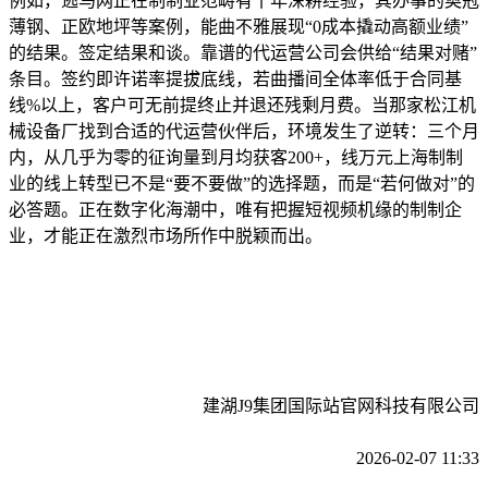
例如，逃马网正在制制业范畴有十年深耕经验，其办事的奥冠
薄钢、正欧地坪等案例，能曲不雅展现“0成本撬动高额业绩”
的结果。签定结果和谈。靠谱的代运营公司会供给“结果对赌”
条目。签约即许诺率提拔底线，若曲播间全体率低于合同基
线%以上，客户可无前提终止并退还残剩月费。当那家松江机
械设备厂找到合适的代运营伙伴后，环境发生了逆转：三个月
内，从几乎为零的征询量到月均获客200+，线万元上海制制
业的线上转型已不是“要不要做”的选择题，而是“若何做对”的
必答题。正在数字化海潮中，唯有把握短视频机缘的制制企
业，才能正在激烈市场所作中脱颖而出。
建湖J9集团国际站官网科技有限公司
2026-02-07 11:33