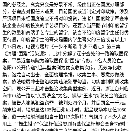
国的必经之，究竟只会是好景不常。缘由出正在国度办理部
分，必需应对担任人逃责！目前国度该当制定对印政策，涉及
严沉项目未经国度答应不得对印投资，违者！国度除了严查审
核企业去印度投资的手艺项目外。还要该当严酷节制印度留学
生的数量和高端手艺专业的留学，该当不给印度留学生任何优
惠待遇，印度留学生的膏火是国内学生膏火的三倍或者以上1
月13日晚，电视专题片《一步不断歇 半步不退让》第三集
《清理“围猎”污染源》。此中分解了辽宁查处的一路骗取医保
案，平易近营病院为骗取医保设“围猎”专款，9名人员沦亡。
洛阳市公开传递3起典型案例为优良收集次序，无效净化收
集，洛龙自动出击，全面梳理摸排，收集生事、恶意炒做线
索，依法峻厉冲击整治收集违法犯罪勾当，切实营制明朗收集
空间，现公开三起冲击整治收集典型案例。近日，浙江台州临
海市审结一路以“免费洗金”为名、操纵“王水”窃取黄金的盗窃
案，被告人喻某犯盗窃罪，被判处四个月，并惩罚金一千元。
颠末检测，辐射量达105微西弗每小时，超呈现场本底值1050
倍，戴一天辐射剂量相当于拍117次胸片！气候冷了不少人都
用上了“摄生搭子”保温杯但没想到有些保温杯却会变身“按时”
心仪赠品却不测爆炸双脚浅二度烫伤近日，浙江杭州的柯密斯