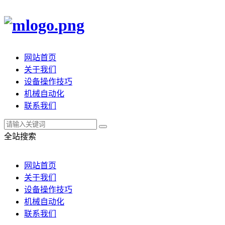
网站首页
关于我们
设备操作技巧
机械自动化
联系我们
全站搜索
网站首页
关于我们
设备操作技巧
机械自动化
联系我们