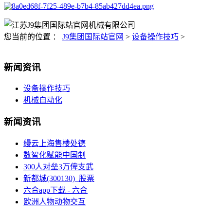
您当前的位置 ：
J9集团国际站官网
>
设备操作技巧
>
新闻资讯
设备操作技巧
机械自动化
新闻资讯
缦云上海售楼处德
数智化赋能中国制
300人对垒3万俾支武
新都城(300130)_股票
六合app下载 - 六合
欧洲人物动物交互