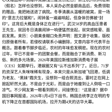
（假名）怎样也没想到，本人采办必然金额商品后，免费领取
的赠品，竟把她送进了病院。冬季清晨从温暖的被窝，是一场
的“意志力拉锯和”。闹钟虽一遍遍响起，但身体仿佛被“封
印”。这背后大概是身体正在进行“”。武汉58岁的高血压患者
王先生，就因冬日清晨闹钟一响便猛然坐起，就突感眩晕、面
前发黑。来历：小朋美食糊口免责声明：图文源于收集，版权
归原做者所有，若侵权请联系小编删除，文章内容不代表平台
概念。跟着春节脚步临近，农村的年味愈发稠密。现在的农村
过年，早已不是单一的团聚会餐，而是融合了新消费、新习
俗、新的多元场景。2026年美国拉斯维加斯消费电子展
（CES）如期举行。港娱圈又有“认不出系列”了。近日，71岁
的资深艺人朱咪咪稀有现身，本来只是从新加坡飞回港，低调
为老友、“黑妹”霞庆生，没想到一组合照流出，霎时正在网上
掀起轩然大波。不是由于光彩，而是由于她瘦到让人倒吸一口
凉气。不少网友第一眼看到照片，间接愣住：“这是谁？据中
国旧事网报道，2026年1月4日下战书，韩国总统李正在明的专
机下降正在首都国际机场，拉开为期4天的访华大幕。