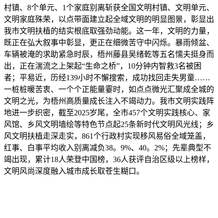
村镇、8个单元、1个家庭别离斩获全国文明村镇、文明单元、
文明家庭殊荣，以点带面建立起全域文明的明显图景，彰显出
我市文明扶植的结实根底取强劲动能。这一年，文明的力量，
既正在弘大叙事中彰显，更正在细微苦守中闪烁。暴雨倾盆、
车辆被淹的求助紧急时辰，梧州藤县吴绪乾等五名懦夫挺身而
出，正在湍流之上架起“生命之桥”，10分钟内智救3名被困
者；平易近，历经139小时不懈搜索，成功找回走失男童……
一桩桩暖苦衷、一个个正能量霎时，如点点微光汇聚成全城的
文明之光，为梧州高质量成长注入不竭动力。我市文明实践阵
地进一步织密，截至2025岁尾，全市457个文明实践核心、家
风馆、乡风文明墙绘等特色节点起25条新时代文明风光线；乡
风文明扶植走深走实，861个行政村实现移风易俗全域笼盖，
红事、白事平均收入别离减负38。9%、40。2%；先辈典型不
竭出现，累计18人荣登中国榜，36人获评自治区级以上榜样，
文明风尚深度融入城市成长取苍生糊口。