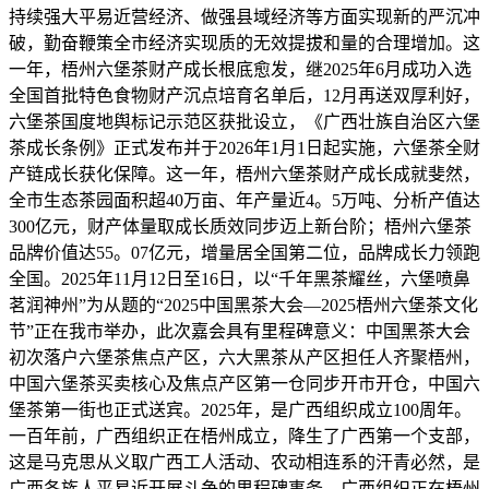
持续强大平易近营经济、做强县域经济等方面实现新的严沉冲
破，勤奋鞭策全市经济实现质的无效提拔和量的合理增加。这
一年，梧州六堡茶财产成长根底愈发，继2025年6月成功入选
全国首批特色食物财产沉点培育名单后，12月再送双厚利好，
六堡茶国度地舆标记示范区获批设立，《广西壮族自治区六堡
茶成长条例》正式发布并于2026年1月1日起实施，六堡茶全财
产链成长获化保障。这一年，梧州六堡茶财产成长成就斐然，
全市生态茶园面积超40万亩、年产量近4。5万吨、分析产值达
300亿元，财产体量取成长质效同步迈上新台阶；梧州六堡茶
品牌价值达55。07亿元，增量居全国第二位，品牌成长力领跑
全国。2025年11月12日至16日，以“千年黑茶耀丝，六堡喷鼻
茗润神州”为从题的“2025中国黑茶大会—2025梧州六堡茶文化
节”正在我市举办，此次嘉会具有里程碑意义：中国黑茶大会
初次落户六堡茶焦点产区，六大黑茶从产区担任人齐聚梧州，
中国六堡茶买卖核心及焦点产区第一仓同步开市开仓，中国六
堡茶第一街也正式送宾。2025年，是广西组织成立100周年。
一百年前，广西组织正在梧州成立，降生了广西第一个支部，
这是马克思从义取广西工人活动、农动相连系的汗青必然，是
广西各族人平易近开展斗争的里程碑事务。广西组织正在梧州