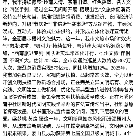
年，我市持续擦亮“岭南风情、茶船旧道、红色摇篮、名人文
化”四张手刺，通过全年无间断开展“梧现出色”文旅体促消费
及特色节庆勾当，精准把握情感消费、银发经济、夜间经济等
新趋向，升级“节庆逛”“非遗逛”“赛事逛”等从题产物，丰硕沉
浸式、互动式、体验式业态供给，并形成立体化融媒宣传矩
阵，全面展示梧州文旅魅力。这一年，我市文旅市场的“炊火
气”愈发浓重，“吸引力”持续攀升，粤港澳大湾区客源稳步增
加，“西南旅逛专列”团队逛实现常态化开行，梧州文旅“伴侣
圈”不竭扩大。估计2025年，全市欢迎旅逛总人数将达6307万
人次，旅逛总消费实现579亿元，同比均增加12%。2025年，
我市加强改良立异、沉视内涵扶植、凸起常态长效，全力以赴
开创文明扶植工做新场合排场，正在完美立异文明培育、文明
实践、文明建立工做机制，优化先辈典型宣传进修机制等各方
面取得较着成效，鞭策全市文明扶植高质量成长。正在万秀区
南中社区新时代文明实践坐举办的普法宣传勾当中，社科意愿
者挥毫泼墨，以书画形式宣传普及学问，遭到下层群众的喜
爱。梁梦桃 黄焕 摄这一年，文明新风如春风化雨浸湿梧州大
地，从城市焕新到凝结，从村庄蝶变到幸福满溢，文明建立结
出累累硕果。蒙山县成功获评第七届全国县级文明城市，4个