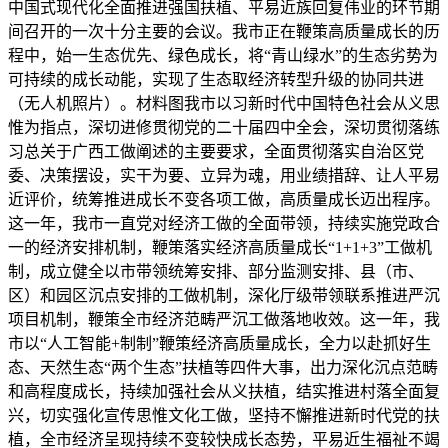
中国式现代化全面推进强国扶植、平易近族回复伟业的环节期
间召开的一次十分主要的会议。我市正在鞭策高质量成长的历
程中，始一生态优先、绿色成长，将“青山绿水”的生态劣势为
可持续的成长动能，实现了生态取经济转型升级的协同共进
（无人机照片）。材料图我市以习新时代中国特色社会从义思
惟为指点，深切进修贯彻党的二十届四中全会，深切贯彻落练
习总关于广西工做阐述的主要要求，全面贯彻落实自治区党
委、决策摆设，实干为要、立异为魂，用业绩措辞、让人平易
近评价，统筹推进成长不变各项工做，高质量成长迈出程序。
这一年，我市一直党对经济工做的全面带领，持续实施党政合
一的经济安排机制，鞭策落实经济高质量成长“1+1+3”工做机
制，成立健全以市带领统筹安排、部分监测安排、县（市、
区）和园区沉点安排的工做机制，深化厅级带领联系推进严沉
项目机制，鞭策全市经济范畴严沉工做落地收效。这一年，我
市以“人工智能+制制”鞭策经济高质量成长，全力以赴抓好生
态、天然生态“两个生态”扶植等四件大事，出力深化沉点范畴
和高程度成长，持续加强社会从义扶植，结实推进村落全面复
兴，切实强化宣传思惟文化工做，坚持不懈推进新时代党的扶
植，全市经济呈现持续不变较快成长态势，平易近生福祉不竭