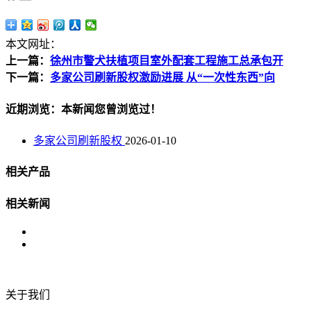
本文网址：
上一篇：
徐州市警犬扶植项目室外配套工程施工总承包开
下一篇：
多家公司刷新股权激励进展 从“一次性东西”向
近期浏览：本新闻您曾浏览过！
多家公司刷新股权
2026-01-10
相关产品
相关新闻
关于我们