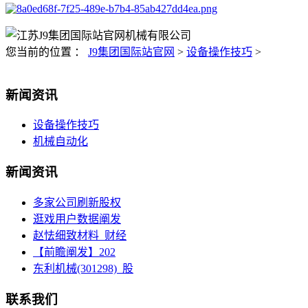
您当前的位置 ：
J9集团国际站官网
>
设备操作技巧
>
新闻资讯
设备操作技巧
机械自动化
新闻资讯
多家公司刷新股权
逛戏用户数据阐发
赵怯细致材料_财经
【前瞻阐发】202
东利机械(301298)_股
联系我们