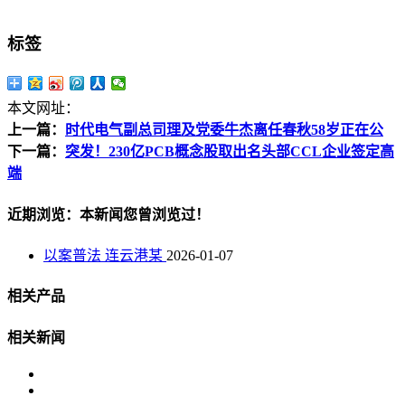
标签
本文网址：
上一篇：
时代电气副总司理及党委牛杰离任春秋58岁正在公
下一篇：
突发！230亿PCB概念股取出名头部CCL企业签定高
端
近期浏览：本新闻您曾浏览过！
以案普法 连云港某
2026-01-07
相关产品
相关新闻