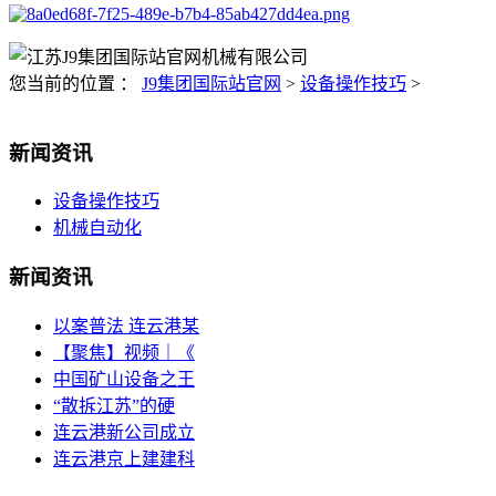
您当前的位置 ：
J9集团国际站官网
>
设备操作技巧
>
新闻资讯
设备操作技巧
机械自动化
新闻资讯
以案普法 连云港某
【聚焦】视频｜《
中国矿山设备之王
“散拆江苏”的硬
连云港新公司成立
连云港京上建建科