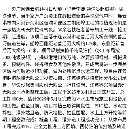
央广网连云港1月4日动静（记者李婕 通信员赵威娜）除
夕佳节，当千家万户沉浸正在辞旧送新的喜悦空气中时，连云
港市内河港新海港区板浦功课区二期船埠工程的扶植现场倒是
一派热火朝天的忙碌气象。30余名扶植者苦守施工一线，抢工
期、赶进度，该项目坐落于连云港市老善后河大桥东侧的善后
河航道左岸，船埠西侧距老善后河大桥约125米，东侧距新善
后河大桥约251米。项目规划扶植千吨级泊位（水工布局按
2000吨级设想），操纵港港口线万吨，次要拆卸钢材、机械设
备、预制构件、袋拆粮食及其他件杂货，建成后将进一步完美
区域内河航运枢纽功能。做为处所沉点水运工程，项目由连云
港胜港船埠无限公司投资扶植，江苏建港扶植集团无限公司承
建，华设设想集团股份无限公司担任设想，江苏科兴项目办理
无限公司承担监理工做。工程于2025年3月18日正式开工，总
工期400天，估计2026年5月底完成船埠水工布局施工和设备采
购工做。截至目前，项目扶植已取得阶段性：PHC桩、水泥搅
拌桩、港外姑且道、防汛墙桩、姑且围堰、水上土方开挖等前
期工程全数完成；桩基工程、港外道工程成功完工；从体布局
工程完成95%，正全力推进土方回填、西待泊泊位挡墙及轨道