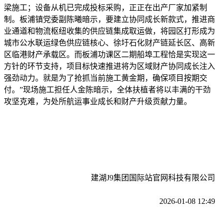
梁施工；设备从机已完成投标采购，正正在出产厂家加紧制
制。板浦镇党委副陈曦暗示，要建立协同成长新款式，推进商
业通道和物流枢纽收集的供应链集成取运做，将园区打形成为
城市公水联运绿色供应链核心、徐圩石化财产链延长区、高新
区临港财产承载区。而板浦功课区二期船埠工程恰是实现这一
方针的环节支持，项目标快速推进将为区域财产协同成长注入
强劲动力。就是为了抢抓当前施工黄金期，确保项目按期交
付。”现场施工担任人金陈暗示，全体扶植者将以丰满的干劲
攻坚克难，为处所航运事业成长和财产升级贡献力量。
建湖J9集团国际站官网科技有限公司
2026-01-08 12:49