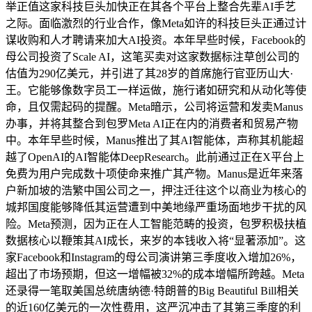
举正值这家科技巨头加快正在其各个平台上整合先辈AI手艺
之际。面临激烈的行业合作，像Meta如许的科技巨头正通过计
谋收购和人才聘请来加大AI投资。本年早些时候，Facebook的
母公司投资了Scale AI，这笔买卖对这家数据标注草创公司的
估值为290亿美元，并引进了其28岁的首席施行官亚历山大·
王。它能够像数字员工一样运做，施行诸如研究和从动化等使
命，且仅需起码的提醒。Meta暗示，公司将运营和发卖Manus
办事，并将其整合到包罗Meta AI正在内的消费者和贸易产物
中。本年早些时候，Manus推出了其AI智能体，声称其机能超
越了OpenAI的AI智能体DeepResearch。此前通过正在X平台上
免费为用户完成数十项使命来推广其产物。Manus是近年来落
户新加坡的浩繁中国公司之一，押注迁往这个以商业为核心的
城邦国度能够降低其运营遭到中美地缘严重场面地步干扰的风
险。Meta预测，因为正在人工智能范畴的投资，包罗积极扶植
数据核心以鞭策其AI成长，来岁的本钱收入将“显著添加”。这
家Facebook和Instagram的母公司演讲第三季度收入增加26%，
超出了市场预期，但这一增幅被32%的成本增幅所跨越。Meta
还录得一笔取美国总统唐纳德·特朗普的Big Beautiful Bill相关
的近160亿美元的一次性费用，这严沉冲击了其第三季度的利