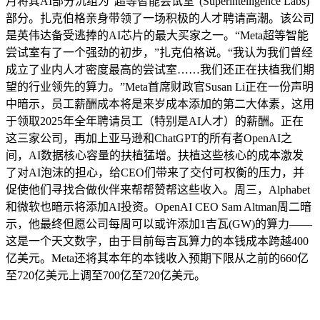
月将其AI部分沉组为“超等智能尝试室”(Superintelligence Labs)
部分。扎克伯格亲身带领了一场积极的人才聘请高潮。该公司
是英伟达备受逃捧的AI芯片的最大买家之一。“Meta超等智能
尝试室有了一个强劲的初步，”扎克伯格说。“我认为我们曾经
成立了业内人才密度最高的尝试室……我们还正在扶植我们期
望的行业领先的算力。”Meta首席财政官Susan Li正在一份声明
中暗示，员工薪酬成本将是来岁成本添加的第二大体素，这用
于领取2025年全年聘请员工（特别是AI人才）的薪酬。正在
这三家公司，再加上亚马逊和ChatGPT的所有者OpenAI之
间，AI数据核心容量的扶植猛增。扶植这些核心的成本激发
了对AI泡沫的担心，给CEO们带来了交付可权衡的压力，并
促使他们寻找合做伙伴来帮帮赞帮这些收入。周三，Alphabet
和微软也暗示将添加AI投资。OpenAI CEO Sam Altman周二暗
示，他最终但愿公司每周可以或许添加1吉瓦(GW)的算力——
这是一个天文数字，由于目前每吉瓦算力的本钱成本跨越400
亿美元。Meta还将其本年的本钱收入预期下限从之前的660亿
至720亿美元上调至700亿至720亿美元。