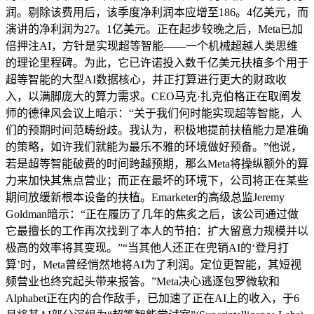
润。剔除该费用后，该季度净利润本应增至186。4亿美元，而
演讲的净利润为27。1亿美元。正在起步较晚之后，Meta已加
倍押注AI，方针是实现超等智能——一个机械超越人类思维
的理论里程碑。为此，它已许诺投入数千亿美元扶植多个用于
超等智能的大型AI数据核心，并正打算进行更大的财政收
入，以满脚庞大的算力需求。CEO马克·扎克伯格正在取阐发
师的德律风会议上暗示：“关于我们何时能实现超等智能，人
们的预期时间范畴纷歧。我认为，积极地提前扶植能力是准确
的策略，如许我们就能为最乐不雅的环境做好预备。”他说，
若是超等智能破费的时间跨越预期，那么Meta将操纵额外的算
力来加快其焦点营业；而正在最坏的环境下，公司将正在某些
期间放缓新根本设备的扶植。Emarketer的高级总监Jeremy
Goldman暗示：“正在履历了几年的焦炙之后，该公司通过做
它最擅长的工作再次找到了本人的节拍：扩大留意力规模并以
极高的效率将其变现。”“当其他人还正在兜销AI的‘登月打
算’时，Meta曾经悄然地将AI为了利润。定位更智能，其短视
频营业也终究起头带来报答。”Meta决心逃逐包罗微软和
Alphabet正在内的合作敌手，已加速了正在AI上的收入，于6