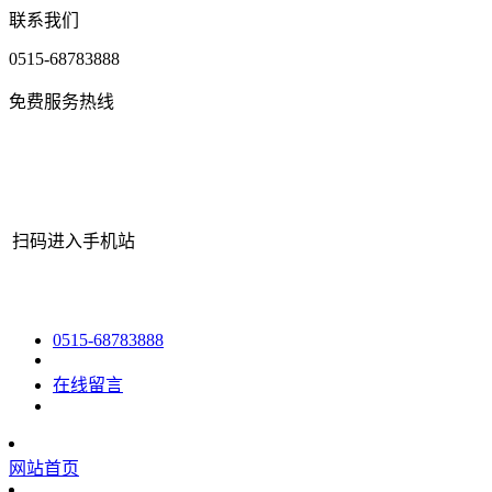
联系我们
0515-68783888
免费服务热线
扫码进入手机站
网站地图
|
|
XML
|
© 2022 Copyright
江苏J9集团国际站官网机械有
0515-68783888
在线留言
网站首页