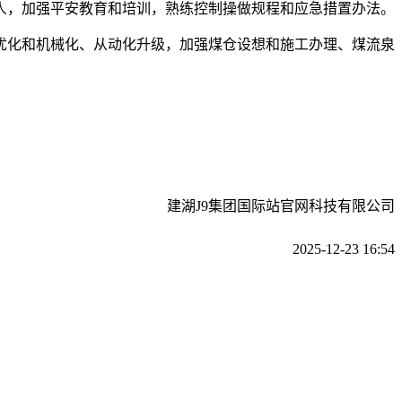
人，加强平安教育和培训，熟练控制操做规程和应急措置办法。
化和机械化、从动化升级，加强煤仓设想和施工办理、煤流泉
建湖J9集团国际站官网科技有限公司
2025-12-23 16:54