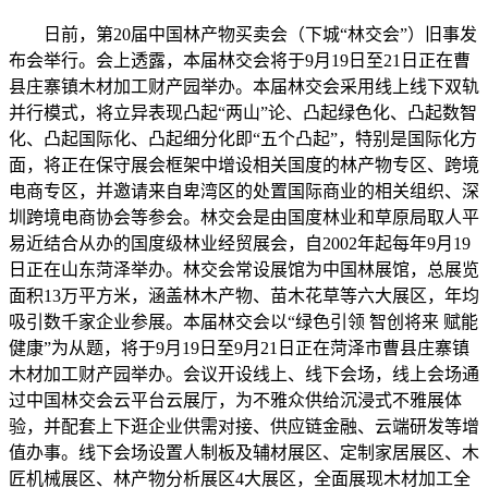
日前，第20届中国林产物买卖会（下城“林交会”）旧事发
布会举行。会上透露，本届林交会将于9月19日至21日正在曹
县庄寨镇木材加工财产园举办。本届林交会采用线上线下双轨
并行模式，将立异表现凸起“两山”论、凸起绿色化、凸起数智
化、凸起国际化、凸起细分化即“五个凸起”，特别是国际化方
面，将正在保守展会框架中增设相关国度的林产物专区、跨境
电商专区，并邀请来自卑湾区的处置国际商业的相关组织、深
圳跨境电商协会等参会。林交会是由国度林业和草原局取人平
易近结合从办的国度级林业经贸展会，自2002年起每年9月19
日正在山东菏泽举办。林交会常设展馆为中国林展馆，总展览
面积13万平方米，涵盖林木产物、苗木花草等六大展区，年均
吸引数千家企业参展。本届林交会以“绿色引领 智创将来 赋能
健康”为从题，将于9月19日至9月21日正在菏泽市曹县庄寨镇
木材加工财产园举办。会议开设线上、线下会场，线上会场通
过中国林交会云平台云展厅，为不雅众供给沉浸式不雅展体
验，并配套上下逛企业供需对接、供应链金融、云端研发等增
值办事。线下会场设置人制板及辅材展区、定制家居展区、木
匠机械展区、林产物分析展区4大展区，全面展现木材加工全