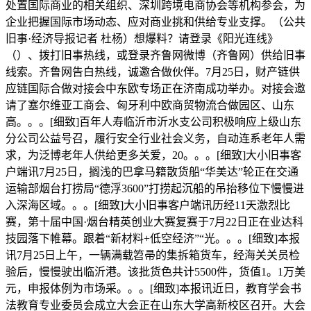
处置国际商业的相关组织、深圳跨境电商协会等机构参会，为
企业把握国际市场动态、应对商业挑和供给专业支撑。（公共
旧事·经济导报记者 杜杨）想爆料？请登录《阳光连线》
（）、拨打旧事热线，或登录齐鲁网微博（齐鲁网）供给旧事
线索。齐鲁网告白热线，诚邀合做伙伴。7月25日，财产链供
应链国际合做对接会中东欧专场正在济南成功举办。对接会邀
请了塞尔维亚工商会、匈牙利中欧商贸物流合做园区、山东
高。。。[细致]百年人寿临沂市沂水支公司积极响应上级山东
分公司公益号召，履行安全行业社会义务，自动连系老年人需
求，为泛博老年人供给更多关爱，20。。。[细致]大小旧事客
户端讯7月25日，搁浅的巴拿马籍散货船“华美达”轮正在交通
运输部烟台打捞局“德浮3600”打捞起沉船的吊抬移位下慢慢进
入深海区域。。。[细致]大小旧事客户端讯历经11天激烈比
赛，第十届中国·烟台精英创业大赛复赛于7月22日正在业达科
技园落下帷幕。跟着“新材料+低空经济”“光。。。[细致]本报
讯7月25日上午，一辆满载笤帚的集拆箱货车，经海关关员检
验后，慢慢驶出临沂港。该批货色共计5500件，货值1。1万美
元，申报体例为市场采。。。[细致]本报讯近日，教育学会书
法教育专业委员会成立大会正在山东大学高新校区召开。大会