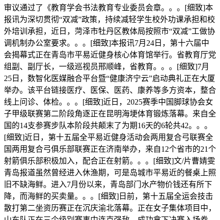
审议通过了《教育学会书法教育专业委员会章。。。[细致]本
报讯为深切贯彻“双减”政策，持续减轻学生校外功课承担和校
外培训承担，近日，菏泽市牡丹区教体局按照市“双减”工做协
调机制办公室要求。。。[细致]本报讯7月24日，第十六届中
会揭幕式正在青岛市平易近健身核心体育馆举行。省教育厅党
组副、副厅长，一级巡视员邢顺峰，省教育。。。[细致]7月
25日，数智化医媒融合平台暨“健康济宁云”启动典礼正在大厦
举办。该平台链接医疗、医保、医药、康养等多方资本，整合
线上问诊、体检。。。[细致]近日，2025赛季中国脚球协会女
子甲级联赛第二阶段角逐正在昆明海埂体育锻炼落幕。来自全
国的14支参赛步队本阶段共颠末了为期16天的6轮共42。。。
[细致]近日，第十五届全平易近健身活动会两用复合弓联赛全
国两用复合弓俱乐部联赛正在济南举办，来自12个省市的21个
射箭俱乐部积极加入，配合正在射箭。。。[细致]文/片曹婧雯
青岛报道虽然曾经进入休渔期，可是岛城市平易近的餐桌上照
旧不缺海鲜。进入7月份以来，青岛部门水产物价钱还有所下
降，而海鲜的买卖量。。。[细致]日前，第十五届全运会技击
散打第二坐资历赛正在沉庆渝北落幕。正在女子集体项目中，
山东队正在三个级别赛事中连克强敌，成功拿下决赛入场券。