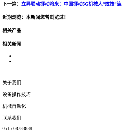
下一篇：
立异联动挪动将来：中国挪动5G机械人“炫技”连
近期浏览：本新闻您曾浏览过！
相关产品
相关新闻
关于我们
设备操作技巧
机械自动化
联系我们
0515-68783888