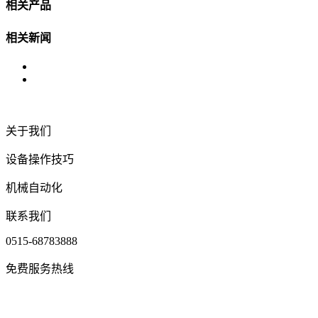
相关产品
相关新闻
关于我们
设备操作技巧
机械自动化
联系我们
0515-68783888
免费服务热线