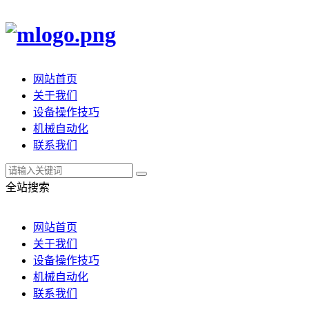
网站首页
关于我们
设备操作技巧
机械自动化
联系我们
全站搜索
网站首页
关于我们
设备操作技巧
机械自动化
联系我们