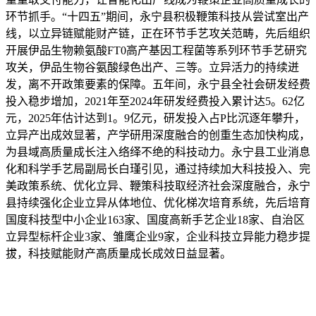
环节抓手。“十四五”期间，永宁县积极鞭策科技从尝试室出产
线，以立异链赋能财产链，正在环节手艺攻关范畴，先后组织
开展伊品生物赖氨酸FT0高产基因工程菌等系列环节手艺研究
攻关，伊品生物谷氨酸绿色出产、三等。立异活力的持续迸
发，离不开政策要素的保障。五年间，永宁县全社会研发经费
投入稳步增加，2021年至2024年研发经费投入累计达5。62亿
元，2025年估计达到1。9亿元，研发投入占P比沉逐年攀升，
立异产出成效显著，产学研用深度融合的创重生态加快构成，
为县域高质量成长注入络绎不绝的科技动力。永宁县工业消息
化和科学手艺局副局长白瑾引见，通过持续加大科技投入、完
美政策系统、优化立异、鞭策科技取经济社会深度融合，永宁
县持续强化企业立异从体地位、优化梯次培育系统，先后培育
国度科技型中小企业163家、国度高新手艺企业18家、自治区
立异型标杆企业3家、雏鹰企业9家，企业科技立异能力稳步提
拔，科技赋能财产高质量成长成效日益显著。