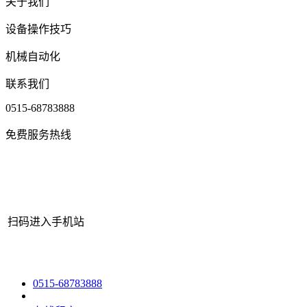
关于我们
设备操作技巧
机械自动化
联系我们
0515-68783888
免费服务热线
扫码进入手机站
网站地图
|
|
XML
|
© 2022 Copyright
江苏J9集团国际站官网机械有
0515-68783888