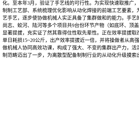
化。至本年3月，验证了手艺线的可行性。为实现快速取推广，
制制工艺部、系统梳理优化影响从动化焊接的前端工艺要素，为
艺手艺，逐步使协做机械人实正具备了集群做和的能力。手艺
尚志、蛟河、陆河等多个项目共9台份环节产物（如底环、顶
显著提拔，充实证了然其靠得住性取先辈性。正在效率提拔取
单日耗损15~20公斤，出产效率提拔近一倍，并将操做者从
做机械人协同高效功课，构成了强大、不变的集群出产力，活泼
制范畴迈出了一步，为离散型配备制制行业的从动化升级摸索