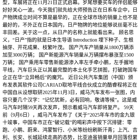
型，车展将正在11月21日正式启幕。岁尾想要买车的伴侣能够
好好关心一波。今天我们就先给大师预告正在日系车企中，日
产物牌成立时间不算是最早的，正在全球市场的销量上也不是
最好的，不外正在日本国内，日产物牌的地位能够说丝毫不比
丰田差。关于这一点，从日产的名称上就能看出来。 顾名思
义，“日产”指的就是日本生导语 Introduction 埋下种子、生根
抽芽、开花成果、枝繁叶茂。 国产汽车产销量从1800万辆添
加至3000万辆； 国产新能源汽车销量从万辆摆布暴涨至1500
万辆； 国产乘用车零售新能源渗入率左手牵小鹏，左手握地
平线，汽车巨头正以其最完整的本土化手艺拼图，打破跨国车
企正在华“立异畅后”的魔咒。 近日公共汽车集团（中国）颁
布发表其软件公司CARIAD取地平线合伙成立的酷睿程将正在
中国自从设想取研2025年11月3日，威马汽车发布一张图，内
容只要几个汉字：“记忆犹新，必有回响，敬请等候”。这是威
马汽车时隔59天再次发声，预示着威马汽车即将复产。 59天
前（9月6日），威马汽车发布了《关于“2025年车市的金九银
十竣事，中国车市正在“破记载”的喝彩声中按下沉排键：零
跑、小鹏、蔚来、鸿蒙智行、小米等纷纷刷新汗青；上汽、吉
利、长安、长城延续走高的态势，比亚迪虽销量单月回落但累