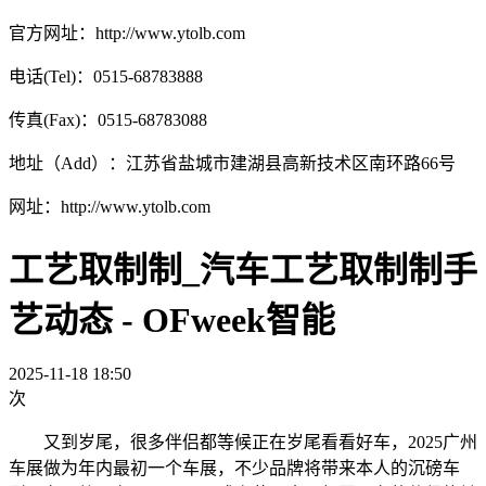
官方网址：http://www.ytolb.com
电话(Tel)：0515-68783888
传真(Fax)：0515-68783088
地址（Add）：江苏省盐城市建湖县高新技术区南环路66号
网址：http://www.ytolb.com
工艺取制制_汽车工艺取制制手
艺动态 - OFweek智能
2025-11-18 18:50
次
又到岁尾，很多伴侣都等候正在岁尾看看好车，2025广州
车展做为年内最初一个车展，不少品牌将带来本人的沉磅车