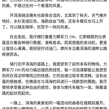
的美，不错过任何一个角落的风景。
环洱海骑这辆车也是很合适的，尤其到了秋天，天气格外
地好，水杉变成红色，海鸥自由飞翔，还有冬樱花也马上开
了，可以随走随停，欣赏不一样的风景。
在出发前，我仔细打量着力腾军刀 190，它那精致的仪表
盘显示着各种骑行数据，清晰易读。而其搭载的发动机，更是
让我信心满满。我轻轻拧动油门，摩托车沿着洱海的湖畔公路
疾驰而去。
骑行在环洱海的道路上，我感受到了前所未有的畅快。力
腾军刀 190 的动力输出强劲而线性，每一次加速都能让我感受
到风在耳边呼啸而过的快感。它的加速过程非常流畅，没有丝
毫的顿挫感，仿佛是在与洱海的风进行一场默契的赛跑。我尽
情地享受着这种自由的感觉，身体与摩托车融为一体，随着道
路的起伏而起伏。
一路上，洱海的美景如同一幅流动的画卷在我眼前展开。
远处的苍山巍峨耸立，山顶上的积雪在阳光的映照下闪耀着银