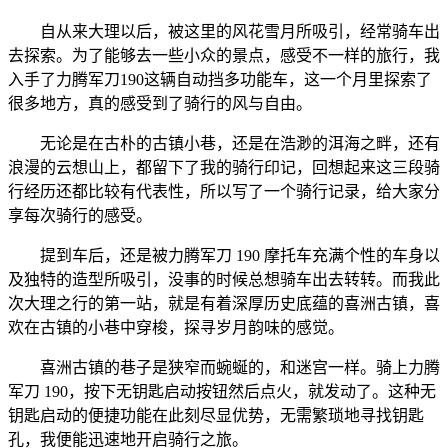
自从来大理以后，被这里的风花雪月所吸引，经常骑车出
去探索。为了能够去一些小众的景点，感受不一样的旅行，我
入手了力腾军刀190这辆自动挡多功能车，这一个月里探索了
很多地方，真的感受到了骑行的风与自由。
无论是在古朴的古镇小巷，还是在浩渺的洱海之畔，还有
浪漫的云想山上，都留下了我的骑行印记，回想起来这三段骑
行经历还都比较有代表性，所以写了一个骑行记录，给大家分
享每次骑行的感受。
提到车后，还是被力腾军刀 190 摩托车充满个性的车身以
及独特的造型所吸引，没事的时候总想骑车出去转转。而我此
次大理之行的第一站，就是有着深厚历史底蕴的喜洲古镇，喜
欢在古镇的小巷中穿梭，探寻岁月韵味的感觉。
喜洲古镇的巷子是狭窄而蜿蜒的，和迷宫一样。骑上力腾
军刀 190，按下无钥匙启动按钮然后点火，就发动了。这种无
钥匙启动的便捷功能在此刻尽显优势，无需繁琐地寻找钥匙
孔，我便能迅速地开启骑行之旅。