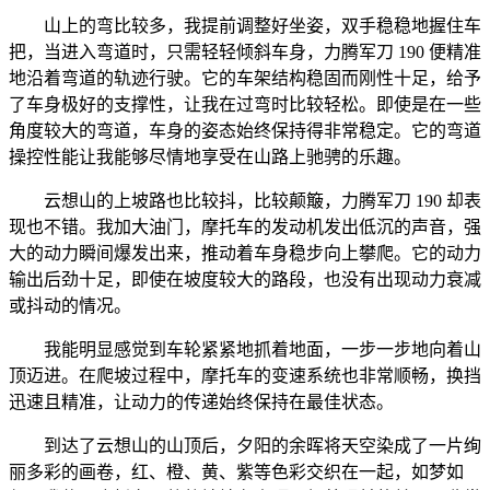
山上的弯比较多，我提前调整好坐姿，双手稳稳地握住车
把，当进入弯道时，只需轻轻倾斜车身，力腾军刀 190 便精准
地沿着弯道的轨迹行驶。它的车架结构稳固而刚性十足，给予
了车身极好的支撑性，让我在过弯时比较轻松。即使是在一些
角度较大的弯道，车身的姿态始终保持得非常稳定。它的弯道
操控性能让我能够尽情地享受在山路上驰骋的乐趣。
云想山的上坡路也比较抖，比较颠簸，力腾军刀 190 却表
现也不错。我加大油门，摩托车的发动机发出低沉的声音，强
大的动力瞬间爆发出来，推动着车身稳步向上攀爬。它的动力
输出后劲十足，即使在坡度较大的路段，也没有出现动力衰减
或抖动的情况。
我能明显感觉到车轮紧紧地抓着地面，一步一步地向着山
顶迈进。在爬坡过程中，摩托车的变速系统也非常顺畅，换挡
迅速且精准，让动力的传递始终保持在最佳状态。
到达了云想山的山顶后，夕阳的余晖将天空染成了一片绚
丽多彩的画卷，红、橙、黄、紫等色彩交织在一起，如梦如