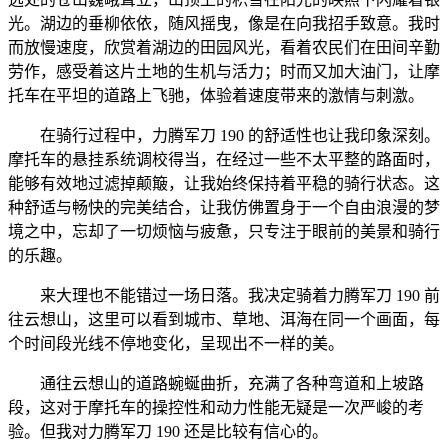
光。湖边的垂柳依依，随风摇曳，像是在向我招手致意。我时
而放慢速度，欣赏着湖边的田园风光，看着农民们在田间辛勤
劳作，感受着这片土地的生机与活力；时而又加大油门，让摩
托车在平坦的道路上飞驰，体验着速度带来的激情与刺激。
在骑行过程中，力腾军刀 190 的舒适性也让我印象深刻。
摩托车的悬挂系统调校得当，在经过一些不太平整的路面时，
能够有效地过滤掉颠簸，让我始终保持着平稳的骑行状态。这
种舒适与畅快的完美结合，让我仿佛置身于一个自由浪漫的梦
境之中，忘却了一切烦恼与疲惫，只专注于眼前的美景和骑行
的乐趣。
来大理也不能错过一场日落。我决定骑着力腾军刀 190 前
往云想山，这里可以看到城市、草地、洱海在同一个画面，每
个时间段光线不停地变化，呈现出不一样的美。
通往云想山的道路蜿蜒曲折，充满了各种弯道和上坡路
段，这对于摩托车的操控性和动力性能无疑是一次严峻的考
验。但我对力腾军刀 190 还是比较有信心的。