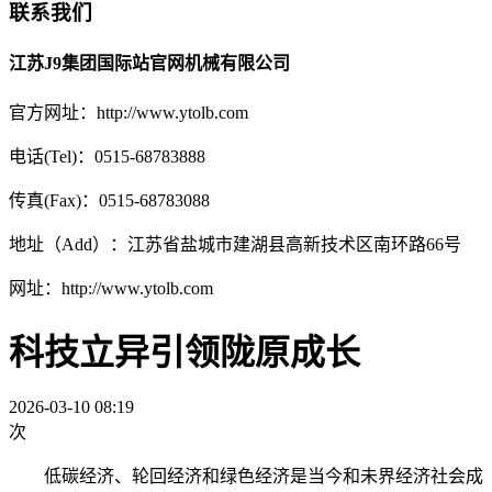
联系我们
江苏J9集团国际站官网机械有限公司
官方网址：http://www.ytolb.com
电话(Tel)：0515-68783888
传真(Fax)：0515-68783088
地址（Add）：江苏省盐城市建湖县高新技术区南环路66号
网址：http://www.ytolb.com
科技立异引领陇原成长
2026-03-10 08:19
次
低碳经济、轮回经济和绿色经济是当今和未界经济社会成