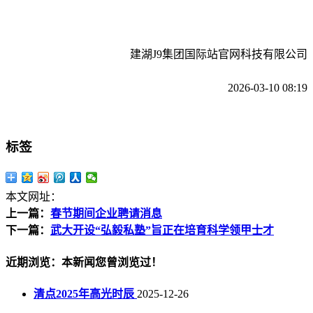
建湖J9集团国际站官网科技有限公司
2026-03-10 08:19
标签
本文网址：
上一篇：
春节期间企业聘请消息
下一篇：
武大开设“弘毅私塾”旨正在培育科学领甲士才
近期浏览：本新闻您曾浏览过！
清点2025年高光时辰
2025-12-26