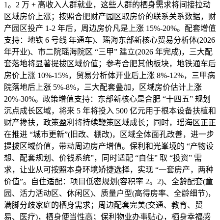
1。2 万 + 高收入人群就业，这些人群的栖身需求将间接拉动
区域房价上涨；按照合肥财产园区取房价的联系关系数据，财
产园区投产 1-2 年后，周边房价凡是上涨 15%-20%。配套增值
支持：地铁 6 号线 年通车)、瑶海东部新核心贸易分析体(2026
年开业)、市二院瑶海院区 “三甲” 建立(2026 年完成)，三大配
套落地将显著提拔区域价值；参考合肥其他板块，地铁通车后
房价上涨 10%-15%，贸易分析体开业后上涨 8%-12%，三甲病
院落地后上涨 5%-8%，三大配套叠加，区域房价估计上涨
20%-30%。政策增值支持：东部新核心是合肥 “十四五” 规划
沉点成长区域，将来 5 年将投入 500 亿元用于根本设备扶植和
财产搀扶，政策盈利将持续鞭策区域成长；同时，瑶海区正正
在推进 “城市更新”(旧改、棚改)，区域全体面孔改善，进一步
提拔区域价值，带动周边房产增值。保利和光峯境的 “产物设
想、配套规划、价钱系统”，同时适配 “自住” 取 “投资” 需
求，让业从可按照本身环境矫捷选择，实现 “一套房产，两种
价值”。自住适配：项目低密规划(容积率 2。2)、全龄配套(童
园、活力活动区、休闲区)、质量户型(高得房率、全龄细节)，
满脚分歧家庭的栖身需求；周边配套完美(交通、教育、贸
易、医疗)，栖身便当性高；保利物业办事贴心，栖身幸福感