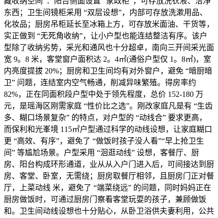
藏收纳空间”：阳台侧面设置 “家政柜”，可存放洗衣液、洁净
东西；卫生间镜柜采用 “双层设想”，内部可存放洗漱用品、
化妆品；厨房吊柜延长至冰箱上方，可存放米面油、干货等，
实正做到 “无死角收纳”，让小户型也能连结整洁有序。该户
型除了收纳劣势，采光和通风也十分超卓，南向三开间采光面
宽 9。8 米，客堂窗户面积达 2。4㎡(通俗户型仅 1。8㎡)，室
内亮度提拔 20%；厨房和卫生间均有对外窗户，避免 “暗厨暗
卫” 问题，连结室内空气畅通，削减异味繁殖。得房率约
82%，正在同面积段户型中处于领先程度，总价 152-180 万
元，是瑶海区刚需家庭 “性价比之选”。刚改家庭凡是有 “生齿
多、糊口场景复杂” 的特点，对户型的 “动线合” 要求更高，
而保利和光峯境 115㎡户型通过科学的动线设想，让家庭糊口
更 “高效、有序”，避免了 “做饭时孩子没人看”“早上抢卫生
间” 等尴尬场景。户型采用 “洄逛动线” 设想，客餐厅、厨
房、阳台构成环形通道，业从从入户门进入后，可间接达到厨
房、客堂、卧室，无需绕；厨房取餐厅相邻，且厨房门正对餐
厅，上菜动线 米，避免了 “端菜绕远” 的问题，同时妈妈正在
厨房做饭时，可通过厨房门察看客堂玩耍的孩子，兼顾做饭
和。卫生间动线设想也十分贴心，从卧卫浴供夫妻利用，公共