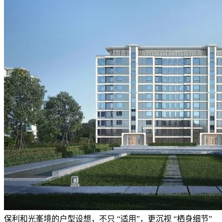
保利和光峯境的户型设想，不只 “适用”，更沉视 “栖身细节”