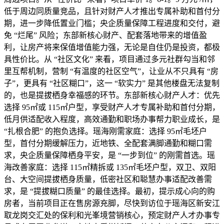
低于周边同质量竞品，且针对财产人才推出专属补助和首付分
期，进一步降低置业门槛；央企质量保障工程进度和交付，避
免 “烂尾” 风险；东部新核心财产、配套落地带来的增值盈
利，让房产将来保值增值能力强，无论是自住仍是投资，都极
具性价比。从 “社区文化” 来看，项目通过多元社群勾当和邻
里互帮机制，营制 “有温度的社区空气”，让业从不只具有 “房
子”，更具有 “社区糊口”，这一 “软实力” 是其他楼盘无法复制
的，也是提拔栖身幸福感的环节。东部新核心财产人才：优先
选择 95㎡或 115㎡户型，享受财产人才专属补助和首付分期，
低月供适配收入程度，高效通勤和职场办事帮力职业成长，是
“扎根合肥” 的抱负选择。瑶海刚需家庭：选择 95㎡毛坯户
型，首付分期缓解压力，近地铁、全配套满脚通勤和糊口需
求，央企质量保障栖身平安，是 “一步到位” 的刚需首选。瑶
海改善家庭：选择 115㎡精拆或 135㎡毛坯户型，双卫、双阳
台、大空间提拔栖身质量，低密社区和聪慧办事适配改善需
求，是 “提拔糊口质量” 的最佳选择。最初，提示成心向的购
房者，当前项目正在售房源充脚，尽快到访位于瑶海区新安江
取龙岗交汇处的保利和光峯境营销核心，预定财产人才办事专