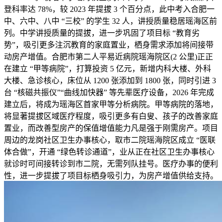
登科率达 78%，较 2023 年提拔 3 个百分点，此中考入合肥一
中、六中、八中 “三校” 的学生 32 人，讲授质量稳居瑶海区前
列。中学讲授质量的提拔，进一步巩固了项目标 “教育劣
势”，吸引更多注沉教育的家庭置业，栖身需求添加将间接带
动房产增值。合肥市第二人平易近病院瑶海院区(2 公里)正正
在建立 “甲等病院”，打算投资 5 亿元，新增内科大楼、外科
大楼、急诊核心，床位从 1200 张添加到 1800 张，同时引进 3
台 “核磁共振仪”“曲线加快器” 等先辈医疗设备，2026 年完成
建立后，将成为瑶海区首家甲等分析病院。甲等病院的落地，
将显著提拔区域医疗程度，吸引更多有白叟、孩子的改善家庭
置业，而改善型房产的保值增值能力凡是强于刚需房产。项目
周边的龙岗社区卫生办事核心，取市二院瑶海院区成立 “医联
体合做”，开通 “绿色转诊通道”，业从正在社区卫生办事核心
就诊时可间接转诊到市二院，无需列队挂号。医疗办事的便利
性，进一步提拔了项目标栖身吸引力，为房产增值供给支持。