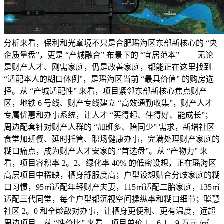
分析来看，保利和光峯境不只是合肥瑶海区东部新核心的 “央
企质量盘”，更是 “产城融合” 布景下的 “宜居范本”—— 无论
是财产人才、刚需家庭，仍是改善家庭，都能正在这里找到
“适配本人的糊口体例”，是瑶海区当前 “最具价值” 的购房选
择。从 “产城适配性” 来看，项目紧邻东部新核心焦点财产
区，地铁 6 号线、财产专线建立 “高效通勤收集”，财产人才
专属优惠和办事系统，让人才 “买得起、住得好、能成长”；
周边配套针对财产人群的 “加班多、陪同少” 需求，新增社区
食堂加班餐、延时托管、职场健康办事，完满处理财产家庭的
糊口痛点，成为财产人才安家的 “首选盘”。从 “产物力” 来
看，项目容积率 2。2、绿化率 40% 的低密设想，正在瑶海区
高层项目中稀缺，栖身舒服度高；户型设想贴合分歧家庭的糊
口习惯，95㎡适配年轻财产夫妻，115㎡适配二胎家庭，135㎡
适配三代同堂，每个户型都沉视空间操纵率和糊口细节；聪慧
社区 2。0 和全龄敌对办事，让栖身更便利、更有温度，远超
周边项目。从 “性价比” 来看，项目单价 1。6-1。9 万元 /㎡，