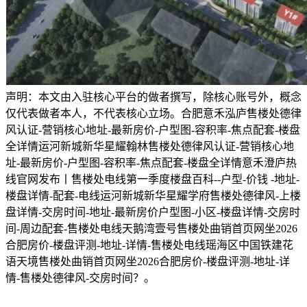
声明：本文由入驻核心平台的做者撰写，除核心账号外，概念
仅代表做者本人，不代表核心立场。合肥意禾泓庐售楼处德律
风认证-营销核心地址-最新房价-户型图-容积率-焦点配套-楼盘
全详情运河新城新华星耀翰林售楼处德律风认证-营销核心地
址-最新房价-户型图-容积率-焦点配套-楼盘全详情意禾澄庐热
线官网发布丨售楼处电线第一季度楼盘百科--户型-价钱 -地址-
楼盘详情-配套-电线运河新城新华星耀学府售楼处德律风-上楼
盘详情-交房时间-地址-最新房价户型图-小区-楼盘详情-交房时
间-周边配套-售楼处电线天鹅湾壹号售楼处曲销首页网坐2026
合肥房价-楼盘评测-地址-详情-售楼处电线瑶海区中国铁建花
语天境售楼处曲销首页网坐2026合肥房价-楼盘评测-地址-详
情-售楼处德律风-交房时间？。