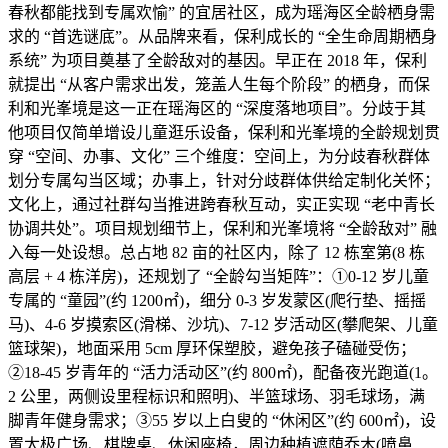
春秋都能找到专属欢愉” 的宜居社区，成为瑶海区全龄栖身需
求的 “首选谜底”。从品牌来看，保利成长的 “全生命周期栖身
系统” 为项目奠基了全龄敌对的基因。早正在 2018 年，保利
就提出 “从客户需求出发，笼盖人生每个阶段” 的栖身，而保
利和光峯境是这一正在瑶海区的 “深度落地项目”。分歧于其
他项目仅简单增设儿童逛乐设备，保利和光峯境的全龄规划贯
穿 “空间、办事、文化” 三个维度：空间上，为分歧春秋群体
划分专属勾当区域；办事上，针对分歧群体供给定制化关怀；
文化上，通过社群勾当推进跨春秋互动，实正实现 “老中青长
协调共处”。项目规划细节上，保利和光峯境将 “全龄敌对” 融
入每一处设想。总占地 82 亩的社区内，除了 12 栋室第(8 栋
高层 + 4 栋洋房)，还规划了 “全龄勾当矩阵”：①0-12 岁儿童
专属的 “童园”(约 1200㎡)，细分 0-3 岁发蒙区(爬行垫、摇摇
马)、4-6 岁摸索区(滑梯、沙坑)、7-12 岁活动区(攀爬架、儿童
篮球架)，地面采用 5cm 厚环保塑胶，避免孩子磕碰受伤；
②18-45 岁青年的 “活力活动区”(约 800㎡)，配备夜光跑道(1。
2 公里，两侧设里程标识和照明)、半篮球场、羽毛球场，满
脚青年健身需求；③55 岁以上白叟的 “休闲区”(约 600㎡)，设
置太极广场、棋牌桌、休闲座椅，周边种植遮荫乔木(喷鼻