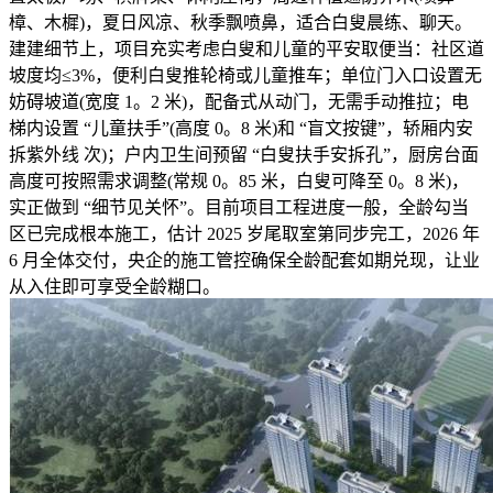
樟、木樨)，夏日风凉、秋季飘喷鼻，适合白叟晨练、聊天。
建建细节上，项目充实考虑白叟和儿童的平安取便当：社区道
坡度均≤3%，便利白叟推轮椅或儿童推车；单位门入口设置无
妨碍坡道(宽度 1。2 米)，配备式从动门，无需手动推拉；电
梯内设置 “儿童扶手”(高度 0。8 米)和 “盲文按键”，轿厢内安
拆紫外线 次)；户内卫生间预留 “白叟扶手安拆孔”，厨房台面
高度可按照需求调整(常规 0。85 米，白叟可降至 0。8 米)，
实正做到 “细节见关怀”。目前项目工程进度一般，全龄勾当
区已完成根本施工，估计 2025 岁尾取室第同步完工，2026 年
6 月全体交付，央企的施工管控确保全龄配套如期兑现，让业
从入住即可享受全龄糊口。