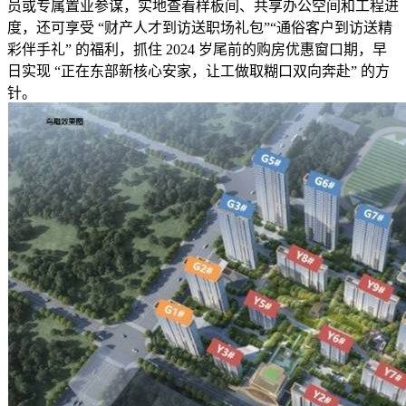
员或专属置业参谋，实地查看样板间、共享办公空间和工程进
度，还可享受 “财产人才到访送职场礼包”“通俗客户到访送精
彩伴手礼” 的福利，抓住 2024 岁尾前的购房优惠窗口期，早
日实现 “正在东部新核心安家，让工做取糊口双向奔赴” 的方
针。