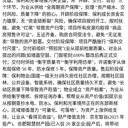
优盘。保利和光峯境做为央企盘，从 “开辟、交付、售后” 三
个环节，为业从供给 “全周期资产保障”，处理 “资产缩水、交
付风险、质量下降” 的担心。开辟阶段保障：保利成长资金实
力雄厚，无 “资金链断裂” 风险，确保项目按时开工、按时扶
植，避免 “烂尾” 导致资产归零；项目所有房源均取得 “商品
房预售许可证”，五证齐备，购房合同受法令，避免 “无证发
卖” 导致的资产胶葛。交付阶段保障：项目严酷施行 “保利交
付尺度”，交付前组织 “预验房”(业从提前检屋质量)，对业从
提出的问题(如墙面空鼓、门窗密封)100% 整改后再正式交
付；交付时供给 “衡宇质量书”“衡宇利用仿单”，许诺衡宇从体
布局保修 50 年、防水保修 5 年，保障资产质量。售后阶段保
障：保利物业(国度一级天分)持久担任社区办理，按期社区园
林、公共设备、智能系统，确保社区质量持久不变，避免 “长
幼区质量下降导致资产贬值”；物业成立 “资产档案”，为业从
供给衡宇维修、拆修征询办事，帮帮业从资产价值(如提示业
从按期查抄水电、防水)。保利和光峯境所正在的东部新核
心，区域增值潜力 “可量化、可落地”，为资产上涨供给支
持，让业从 “看得见收益”。财产增值支持：京东智谷(2025 年
投产)、合肥聪慧财产园(已入驻 20 家企业)投产后，将带动