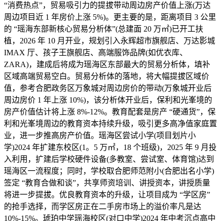
“消费热点”，贸易吸引力的提拔带动周边房产价值上涨(万达
周边项目近 1 年房价上涨 5%)。更主要的是，距离项目 3 公里
的 “瑶海东部新核心贸易分析体”(总建面 20 万㎡)已开工扶
植，2026 年 10 月开业，规划引入永辉超市旗舰店、万达影城
IMAX 厅、孩子王旗舰店、高端服饰品牌(如优衣库、
ZARA)，建成后将成为瑶海区东部最大的贸易分析体，填补
区域高端贸易空白。贸易分析体的落地，将大幅提拔区域价
值，参考合肥政务区万象城对周边房价的带动(万象城开业后
周边房价 1 年上涨 10%)，该分析体开业后，保利和光峯境的
房产价值估计将上涨 8%-12%。教育配套是房产 “硬通货”，保
利和光峯境周边的教育资本持续升级，吸引更多高净值家庭置
业，进一步推高房产价值。瑶海区尝试小学(项目划片小
学)2024 年扩建东校区(1。5 万㎡，18 个班级)，2025 年 9 月投
入利用，扩建后学校硬件设备(多教室、尝试室、体育馆)达到
瑶海区一流程度；同时，学校取合肥师范附小(合肥出名小学)
签定 “教育合做和谈”，共享师资培训、讲授资本，讲授质量
将进一步提拔。优良教育资本的升级，让项目成为 “学区房”
的抢手选择，而学区房正在二手房市场上的溢价率凡是达
10%-15%。琥珀中学瑶海校区(对口中学)2024 年中考沉点高中