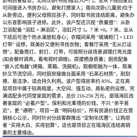
影响白叟歇息；北向次卧(书房)接近入户门，业从下班回家后
可间接进入书房办公，避免打搅家人；南向次卧(儿童房)位于
从卧旁边，便利父母照应孩子，同时取书房连结距离，避免办
公乐音影响孩子进修。此外，该户型还沉视 “质量感”：从卧
卫浴配备 “浴缸 + 淋浴区”，浴缸尺寸 1。7 米 ×0。7 米，业从
下班后可泡个热水澡放松身心；衣帽间采用 “玻璃柜门 + LED
灯带” 设想，既美妙又便利寻找衣物；客餐厅采用 “无从灯设
想”，配备筒灯、射灯、灯带，可按照分歧场景调理灯亮光度
(如会餐时调亮，看电视时调暗)，提拔栖身质量；厨房配备
“嵌入式电器”(烤箱、蒸箱、洗碗机)，取橱柜融为一体，既美
妙又节流空间，同时厨房操做台面采用 “石英石材质”，耐刮
擦、易洁净，适合持久利用。该户型得房率约 85%，正在高
层项目中属于较高程度，大空间、强互动、高私密的设想，完
满适配多代同堂家庭的需求，总价 216-256 万元，是瑶海区改
善家庭的 “必看户型”。保利和光峯境的价钱，不只 “亲平易
近”，更 “通明”，项目一直 “明码标价”，所有房源价钱正在营
销核心公示，同时针对分歧客群推出 “定制化优惠”，让购房
者 “买得大白、买得划算”，这也是项目正在瑶海区连结高销
量的主要缘由。