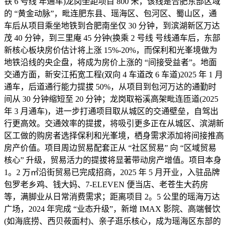
铁 6 号线 年通车)龙岗坐距项目 800 米，该线是合肥东部区域
的 “黄金动脉”，毗连肥东县、瑶海区、包河区、蜀山区，通
车后从项目乘坐地铁到合肥南坐仅 30 分钟，到滨湖新区万达
茂 40 分钟，到三里庵 45 分钟(换乘 2 号线 号线通车后，东部
新核心板块房价估计将上涨 15%-20%，而保利和光峯境做为
地铁沿线的央企盘，将成为房价上涨的 “间接受益者”。地面
交通方面，新安江拓宽工程(双向 4 车道改 6 车道)2025 年 1 月
通车，后道通行能力提拔 50%，从项目到包河万达的通勤时
间从 30 分钟缩短至 20 分钟；龙岗取裕溪高架毗连匝道(2025
年 3 月通车)，进一步打通项目取从城区的交通壁垒，自驾出
行更高效。交通效率的提拔，将吸引更多正在从城区、滨湖新
区工做的购房者选择保利和光峯境，栖身需求添加将间接推高
房产价值。项目周边贸易配套正从 “社区贸易” 向 “区域贸易
核心” 升级，贸易活力的提拔将显著带动房产增值。项目本身
1。2 万㎡沿街贸易已完成招商，2025 年 5 月开业，入驻品牌
包罗老乡鸡、钱大妈、7-ELEVEN 便当店、老苍生大药房
等，满脚业从日常消费需求；距离项目 2。5 公里的瑶海万达
广场，2024 年完成 “业态升级”，新增 IMAX 影院、高端餐饮
(如海底捞、西贝莜面村)、亲子逛乐核心，成为瑶海区东部的