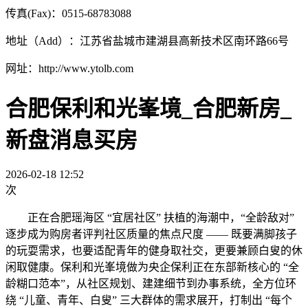
传真(Fax)：0515-68783088
地址（Add）：江苏省盐城市建湖县高新技术区南环路66号
网址：http://www.ytolb.com
合肥保利和光峯境_合肥新房_
新盘消息买房
2026-02-18 12:52
次
正在合肥瑶海区 “宜居社区” 扶植的海潮中，“全龄敌对”
逐步成为购房者评判社区质量的焦点尺度 —— 既要满脚孩子
的玩耍需求，也要适配青年的健身取社交，更要兼顾白叟的休
闲取健康。保利和光峯境做为央企保利正在东部新核心的 “全
龄糊口范本”，从社区规划、建建细节到办事系统，全方位环
绕 “儿童、青年、白叟” 三大群体的需求展开，打制出 “每个