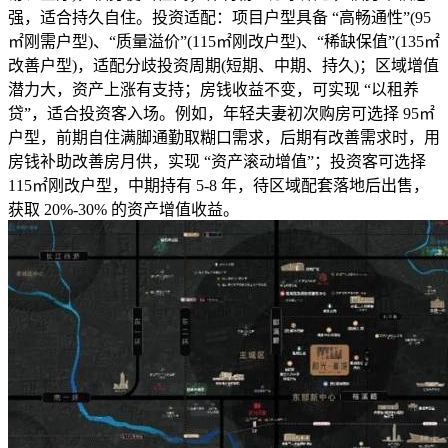
强，适合持久自住。投资适配：项目户型具备 “高畅通性”(95
㎡刚需户型)、“质量溢价”(115㎡刚改户型)、“稀缺保值”(135㎡
改善户型)，适配分歧投资周期(短期、中期、持久)；区域增值
潜力大，资产上涨有支持；房钱收益不变，可实现 “以租养
贷”，适合投资客入场。例如，年轻夫妻初次购房可选择 95㎡
户型，前期自住满脚通勤取糊口需求，后期有改善需求时，用
房钱补助改善房月供，实现 “资产滚动增值”；投资客可选择
115㎡刚改户型，中期持有 5-8 年，待区域配套落地后出售，
获取 20%-30% 的资产增值收益。