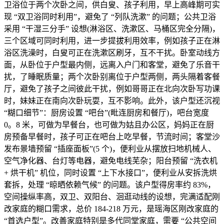
卫浴位于两个次卧之间，供白叟、孩子利用，早上高峰期可实
现 “双卫浴同时利用”，避免了 “列队洗漱” 的问题；公共卫浴
采用 “干湿三分手” 设想(淋浴区、洗漱区、马桶区完全分隔)，
三个区域可同时利用，进一步提拔利用效率，例如孩子正在淋
浴区洗澡时，白叟可正在洗漱区刷牙，互不干扰。卧室动线方
面，从卧位于户型最内侧，远离入户门和客堂，避免了乐音干
扰，了睡眠质量；两个次卧别离位于户型两侧，两头隔着客餐
厅，避免了孩子之间彼此干扰，例如哥哥正在北向次卧写功课
时，妹妹正在南向次卧玩耍，互不影响。此外，该户型还沉视
“糊口细节”：厨房设置 “吧台”(毗连厨房和餐厅)，吧台宽度
0。8 米，可做为早餐台，也可做为姑且办公区，妈妈正在厨
房预备早餐时，孩子可正在吧台上吃早餐，节流时间；客堂沙
发布景墙预留 “插座面板”(5 个)，便利业从摆放扫地机械人、
空气净化器、台灯等电器，避免电线芜杂；阳台预留 “洗衣机
+ 烘干机” 机位，同时设置 “上下水接口”，便利业从安拆洗烘
套拆，处理 “晾晒依赖气候” 的问题。该户型得房率约 83%，
空间操纵率高，双卫、双阳台、洄逛动线的设想，完满适配刚
改家庭的糊口需求，总价 184-218 万元，是瑶海区刚改家庭的
“首选户型”。改善家庭特别是多代同堂家庭，需要 “公共空间