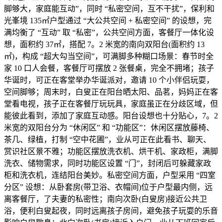
脚够大，家庭能互动”，同时 “私密空间，互不干扰”，保利和
光峯境 135㎡户型通过 “大公共空间 + 私密空间” 的设想，完
满均衡了 “互动” 取 “私密”，公共空间方面，客餐厅一体化设
想，面积约 37㎡，搭配 7。2 米宽的南向双阳台(面积约 13
㎡)，构成 “超大勾当空间”，可满脚多种糊口场景：春节时全
家 10 口人会餐，客餐厅可摆放 2 张餐桌，完全不拥堵；孩子
华诞时，可正在客堂举办华诞派对，邀请 10 个小伴侣玩耍，
空间脚够；周末时，白叟正在阳台晒太阳、品茗，妈妈正在客
堂看电视，孩子正在客餐厅玩玩具，家庭虽正在分歧区域，但
能彼此看到，添加了家庭互动感。阳台设想也十分贴心，7。2
米宽的双阳台分为 “休闲区” 和 “功能区”：休闲区摆放藤椅、
茶几、绿植，打制 “空中花圃”，业从可正在此看书、聊天、
赏识社区景不雅；功能区摆放洗衣机、烘干机、家政柜，满脚
洗衣、储物需求，同时功能区设置 “门”，封闭后可躲藏家政
柜和洗衣机，连结阳台美妙。私密空间方面，户型采用 “四室
分区” 设想：从卧套房(带卫浴、衣帽间)位于户型最内侧，远
离客餐厅，了夫妻的私密性；南向次卧(白叟房)接近公共卫
浴，便利白叟起夜，同时远离孩子房间，避免孩子玩耍的乐音