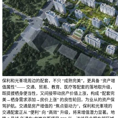
保利和光峯境周边的配套，不只 “成熟完美”，更具备 “资产增
值属性”—— 交通、贸易、教育、医疗等配套的落地取升级，
既提拔栖身便当性，又间接带动房产价值上涨，构成 “配套完
美→栖身需求添加→房价上涨” 的良性轮回，为业从的资产保
驾护航。交通是房产增值的 “焦点驱动力”，保利和光峯境的
交通配套正从 “便利” 向 “高效” 升级，将来增值潜力显著。地