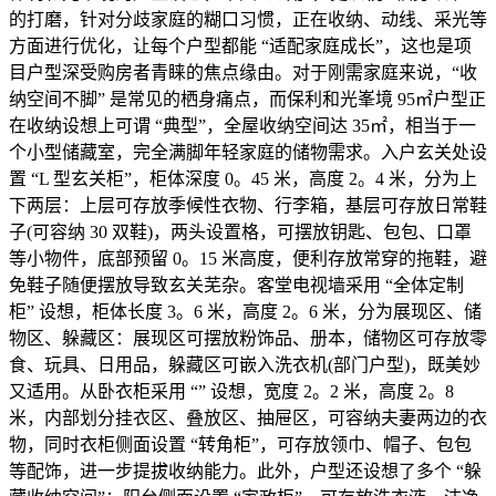
的打磨，针对分歧家庭的糊口习惯，正在收纳、动线、采光等
方面进行优化，让每个户型都能 “适配家庭成长”，这也是项
目户型深受购房者青睐的焦点缘由。对于刚需家庭来说，“收
纳空间不脚” 是常见的栖身痛点，而保利和光峯境 95㎡户型正
在收纳设想上可谓 “典型”，全屋收纳空间达 35㎡，相当于一
个小型储藏室，完全满脚年轻家庭的储物需求。入户玄关处设
置 “L 型玄关柜”，柜体深度 0。45 米，高度 2。4 米，分为上
下两层：上层可存放季候性衣物、行李箱，基层可存放日常鞋
子(可容纳 30 双鞋)，两头设置格，可摆放钥匙、包包、口罩
等小物件，底部预留 0。15 米高度，便利存放常穿的拖鞋，避
免鞋子随便摆放导致玄关芜杂。客堂电视墙采用 “全体定制
柜” 设想，柜体长度 3。6 米，高度 2。6 米，分为展现区、储
物区、躲藏区：展现区可摆放粉饰品、册本，储物区可存放零
食、玩具、日用品，躲藏区可嵌入洗衣机(部门户型)，既美妙
又适用。从卧衣柜采用 “” 设想，宽度 2。2 米，高度 2。8
米，内部划分挂衣区、叠放区、抽屉区，可容纳夫妻两边的衣
物，同时衣柜侧面设置 “转角柜”，可存放领巾、帽子、包包
等配饰，进一步提拔收纳能力。此外，户型还设想了多个 “躲