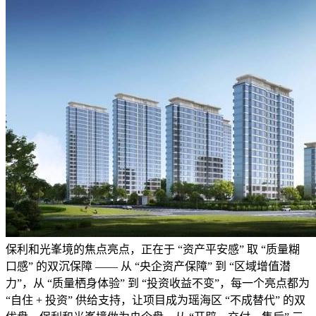
保利和光峯境的焦点亮点，正在于 “资产平安感” 取 “质量糊
口感” 的双沉保障 —— 从 “央企资产保障” 到 “区域增值潜
力”，从 “质量栖身体验” 到 “投资收益不变”，每一个亮点都为
“自住 + 投资” 供给支持，让项目成为瑶海区 “不成替代” 的双