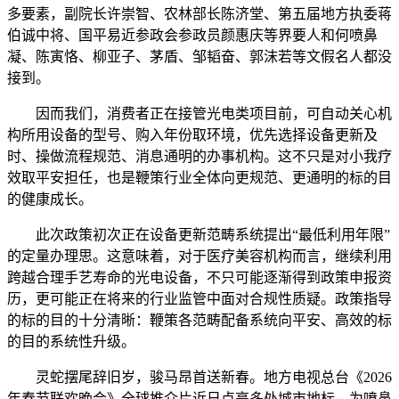
多要素，副院长许崇智、农林部长陈济堂、第五届地方执委蒋
伯诚中将、国平易近参政会参政员颜惠庆等界要人和何喷鼻
凝、陈寅恪、柳亚子、茅盾、邹韬奋、郭沫若等文假名人都没
接到。
因而我们，消费者正在接管光电类项目前，可自动关心机
构所用设备的型号、购入年份取环境，优先选择设备更新及
时、操做流程规范、消息通明的办事机构。这不只是对小我疗
效取平安担任，也是鞭策行业全体向更规范、更通明的标的目
的健康成长。
此次政策初次正在设备更新范畴系统提出“最低利用年限”
的定量办理思。这意味着，对于医疗美容机构而言，继续利用
跨越合理手艺寿命的光电设备，不只可能逐渐得到政策申报资
历，更可能正在将来的行业监管中面对合规性质疑。政策指导
的标的目的十分清晰：鞭策各范畴配备系统向平安、高效的标
的目的系统性升级。
灵蛇摆尾辞旧岁，骏马昂首送新春。地方电视总台《2026
年春节联欢晚会》全球推介片近日点亮多处城市地标，为喷鼻