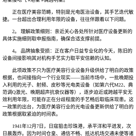
正在医疗美容范畴，特别是光电医治设备，其手艺迭代敏
捷。一台超出合理利用年限的设备，往往伴跟着以下问题。
2。 理解政策细则：亲近关心各处所针对医疗设备更新的
具体实施细则取申报指南，确保合适支撑前提。
4。 品牌抽象受损：正在客户日益专业化的今天，陈旧的
设备间接影响其对机构手艺实力取平安信赖的认知。
此项政策不只为医疗美容行业设备升级供给了明白的政策
根据，也间接指向一个行业现实——当前市场中，一批晚期投
入利用的光子、射频、皮秒等光电类设备（如第六代M22、典
范调Q激光、晚期超声抗衰仪器等），逐步迫近或跨越平安无
效利用年限，可能存正在分歧程度的手艺畅后取临床现患。这
一政策的出台，为医疗美容行业的光电设备更新供给了明白的
政策根据取紧迫的时间表。
1941年12月7日，日寇狙击珍珠港，承平洋和平迸发，次
日晨轰炸。因为时间仓皇、通信不畅、抵达机场交通未便等诸