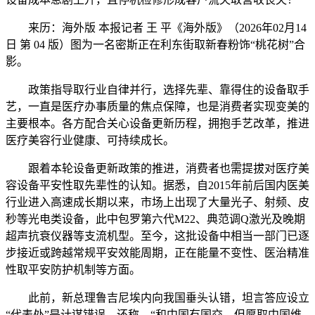
来历：海外版 本报记者 王 平《海外版》（2026年02月14
日 第 04 版）图为一名密斯正在利东街取新春粉饰“桃花树”合
影。
政策指导取行业自律并行，选择先辈、靠得住的设备取手
艺，一直是医疗办事质量的焦点保障，也是消费者实现变美的
主要根本。各方配合关心设备更新历程，拥抱手艺改革，推进
医疗美容行业健康、可持续成长。
跟着本轮设备更新政策的推进，消费者也需提拔对医疗美
容设备平安性取先辈性的认知。据悉，自2015年前后国内医美
行业进入高速成长期以来，市场上出现了大量光子、射频、皮
秒等光电类设备，此中包罗第六代M22、典范调Q激光及晚期
超声抗衰仪器等支流机型。至今，这批设备中相当一部门已逐
步接近或跨越常规平安效能周期，正在能量不变性、医治精准
性取平安防护机制等方面。
此前，新总理鲁吉尼埃内向我国垂头认错，坦言答应设立
“代表处”是计谋错误，还称，“和中国有国交，但愿取中国维