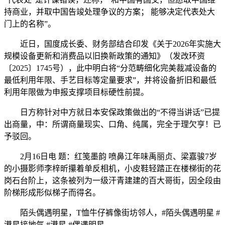
持商业，并取中国告竣处理争议的方案； 能够决定代表处大
门上的名称”。
近日，国度成长委、财务部结合印发《关于2026年实施大
规模设备更新和消费品以旧换新政策的通知》（发改环资
〔2025〕1745号），此中明白将“分范畴细化完美裁减设备的
最低利用年限、手艺目标等定量要求”，并将设备折旧和最低
利用年限做为申报支撑项目标硬性前提。
日方称针对中方就日本安保政策做出的“不得当讲话”已提
出商量，中：所谓商量现实、口角、纯属，完全于理欠亨！已
予驳回。
2月16日电 题：红笺墨韵 喷鼻江年味禹丽贞、梁嘉骏7岁
的小摄影师李梓昕攥着单反相机，小皮鞋轻踏正在楼梯街的花
岗石台阶上，这条被列为一级汗青建建的百大哥街，因全段由
阶梯形成形似梯子而得名。
陌头偶遇明星，T恤牛仔裤像街坊邻人，#陌头偶遇明星 #
港星接地气 #港星 #偶遇明星。