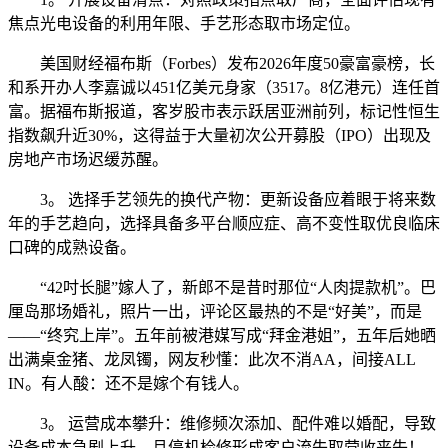
焦点光电设备的利用年限、手艺形态取市场定位。
美国财经福布斯（Forbes）发布2026年度50豪富豪榜，长
和系开办人李嘉诚以451亿美元身家（3517。8亿港元）连任首
富。据福布斯报道，客岁股市表示跃居亚洲前列，标记性恒生
指数飙升近30%，这得益于大量初次公开募股（IPO）出现及
房地产市场迟缓苏醒。
3。 选择手艺领先的换代产物：更新设备应着眼于将来数
年的手艺趋向，选择具备多平台顺应症、高不变性取优良临床
口碑的成熟设备。
“42吋长腿”嫁人了，新郎不是昔时那位“人肉提款机”。巴
厘岛那场婚礼，照片一出，评论区最热的不是“好美”，而是
——“终究上岸”。五年前被港媒写成“拜金港姐”，五年后她晒
出满桌金猪、龙凤镯，网友秒懂：此次不消AA，间接ALL
IN。有人酸：还不是嫁个有钱人。
3。 运营成本攀升：维修频次添加、配件难以婚配，导致
设备成本急剧上升，且停机检修形成客户流失取营收丧失！