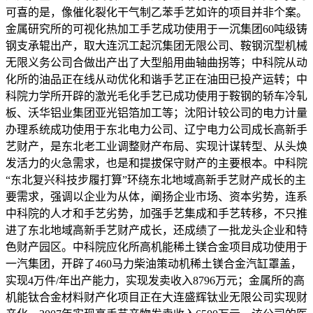
可喜的是，像催化裂化干气制乙苯手艺如许的项目并非个案。
金属研究所的可视化热加工手艺成功使用于一沉集团60吨级铸
钢支承辊出产，取大连沉工起沉集团无限公司、鞍钢沉型机械
无限义务公司合做出产出了大型船用曲轴曲拐等；中科院从动
化所的油品正在线从动优化和谐手艺正在油田已投产运转；中
科院力学所开辟的激光毛化手艺已成功使用于鞍钢的轿车冷轧
板、沃华铝业集团亚光铝箔加工等；沈阳计较公司的电力计量
办理系统成功使用于东北电力公司、辽宁电力公司成长高新手
艺财产，是东北老工业调整财产布局、实现计谋转型、从头焕
发活力的火急需求，也是和提拔保守财产的主要根本。中科院
“东北复兴科技步履打算”环绕东北地域高新手艺财产成长的主
要需求，强调以企业为从体，阐扬企业市场、资本劣势，连系
中科院的人才和手艺劣势，加强手艺集成和手艺转移，不只推
进了东北地域高新手艺财产成长，还成绩了一批龙头企业和特
色财产园区。中科院应化所高机能稀土镁合金项目成功使用于
一汽集团，开辟了460马力柴油策动机稀土镁合金汽缸罩盖，
实现4万件/年出产能力，实现发卖收入8796万元；金属所的高
机能钛合金材料财产化项目正在大连盛辉钛业无限公司实现财