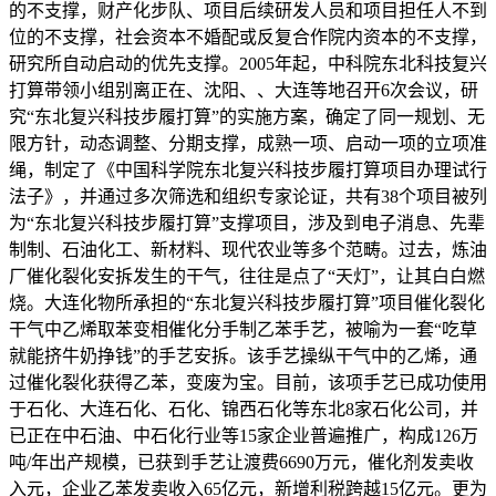
的不支撑，财产化步队、项目后续研发人员和项目担任人不到
位的不支撑，社会资本不婚配或反复合作院内资本的不支撑，
研究所自动启动的优先支撑。2005年起，中科院东北科技复兴
打算带领小组别离正在、沈阳、、大连等地召开6次会议，研
究“东北复兴科技步履打算”的实施方案，确定了同一规划、无
限方针，动态调整、分期支撑，成熟一项、启动一项的立项准
绳，制定了《中国科学院东北复兴科技步履打算项目办理试行
法子》，并通过多次筛选和组织专家论证，共有38个项目被列
为“东北复兴科技步履打算”支撑项目，涉及到电子消息、先辈
制制、石油化工、新材料、现代农业等多个范畴。过去，炼油
厂催化裂化安拆发生的干气，往往是点了“天灯”，让其白白燃
烧。大连化物所承担的“东北复兴科技步履打算”项目催化裂化
干气中乙烯取苯变相催化分手制乙苯手艺，被喻为一套“吃草
就能挤牛奶挣钱”的手艺安拆。该手艺操纵干气中的乙烯，通
过催化裂化获得乙苯，变废为宝。目前，该项手艺已成功使用
于石化、大连石化、石化、锦西石化等东北8家石化公司，并
已正在中石油、中石化行业等15家企业普遍推广，构成126万
吨/年出产规模，已获到手艺让渡费6690万元，催化剂发卖收
入元，企业乙苯发卖收入65亿元，新增利税跨越15亿元。更为