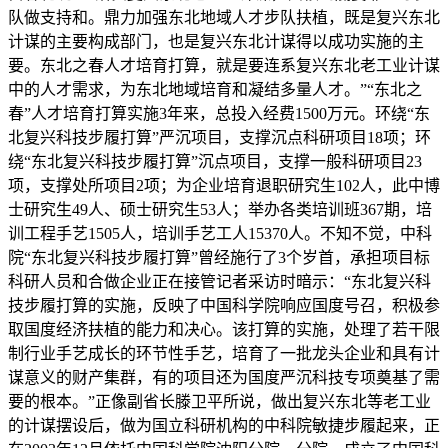
队做支持和。鼎力加强东北地域人才步队扶植，既是复兴东北
计谋的主要构成部门，也是复兴东北计谋得以成功实施的主
要。东北之春人才培育打算，就是要连系复兴东北老工业计谋
中的人才需求，为东北地域培育和凝结多量人才。”“东北之
春”人才培育打算实施3年来，总投入经费1500万元。环绕“东
北复兴科技步履打算”严沉项目，支撑沉点科研项目18项；环
绕“东北复兴科技步履打算”沉点项目，支撑一般科研项目23
项，支撑处所项目2项；为企业培育退职研究生102人，此中博
士研究生49人、硕士研究生53人；举办各类培训班367期，培
训工程手艺1505人，培训手艺工人15370人。不知不觉，中科
院“东北复兴科技步履打算”曾经施行了3个岁首，承担项目标
科研人员和合做企业正在接管记者采访时暗示：“东北复兴科
技步履打算的实施，反映了中国科学院响应国度号召，积极参
取国度经济扶植的能力和决心。该打算的实施，处理了若干限
制行业手艺成长的环节性手艺，培育了一批龙头企业和具有计
谋意义的财产集群，有的项目还为国度严沉科技专项奠基了需
要的根本。”正像副省长滕卫平所说，做出复兴东北等老工业
的计谋摆设后，做为国立科研机构的中科院敏捷步履起来，正