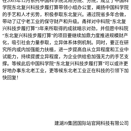
在2003年12月依托中国科学院沈阳分院、分院，成立了中国科
学院东北复兴科技步履打算带领小组办公室，阐扬中国科学院
的手艺和人才劣势，积极参取东北复兴。通过院省多年合做，
带动了辽宁老工业的保守财产和升级。甬祥对中科院“东北复
兴科技步履打算”3年来所取得的成就暗示对劲，并但愿中科院
“东北复兴科技步履打算”的项目要继续加鼎力度推进规模财产
化，吸引社会力量参取，立异体系体例机制。同时，要正在研
究所内或内加强能力扶植，进一步提高自从立异程度和工业中
试能力，持续提拔立异程度，为企业供给愈加强无力的手艺支
撑。等候此后中国科学院“东北复兴科技步履打算”可以或许更
好地办事东北老工业，更等候东北老工业正在科技的引领下加
快回复！
建湖J9集团国际站官网科技有限公司