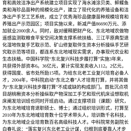
育和高效洁净出产系统建立项目实现了海水滩涂贝类、鲆鲽鱼
类和海珍品苗种的规模化出产，建立了现代化的养殖设备和洁
净出产手艺工艺系统，成立了优秀海珍品健康苗种规模培育和
养殖出产示范园区；项目实施以来，新减产值86690万元、添
加就业2000余人。同时，敌对缓释肥财产化、东北地域农做物
遥感监测取粮食平安空间决策支撑系统扶植、三江平原典型退
化湿地恢复手艺取示范、矿山修复取伴生资本分析操纵手艺研
究取示范等项目，都连系东北地域现实需求，办事现代农业和
生态扶植。中国科学院“东北复兴科技步履打算”实施3年来，
共获得外部资本6。36亿元，累计实现发卖收入112。2亿元，
获得国度、省市处所励15项。为给东北老工业复兴培育必备人
才，2004年，中科院启动“东北之春”人才培育打算，并将其做
为“东北复兴科技步履打算”不成或缺的构成部门。首批沉点项
目胡桃楸资本分析操纵取产物深加工手艺和现代机床设想取机
床阐发培训班也同时开班启动。通过支撑项目（课题）研究，
为东北地域培育退职硕士、博士；通过组织培训形式，打算至
2010年为东北地域培育数十位学术带头人，培训数千名科技，
为东北地域企业培育数百名高级科技人才。中科院常务副院长
白春礼说：“落实复兴东北老工业计谋，归根到底要靠人才步