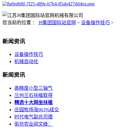
您当前的位置 ：
J9集团国际站官网
>
设备操作技巧
>
新闻资讯
设备操作技巧
机械自动化
新闻资讯
高精度小型三轴气
兰州兰石扶植取得
精选十大网坐扶植
庄园牧场涨063%成交
时代电气副总司理
街坊农业阎文峰：