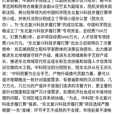
打算纲要，中国科学院成立了以副院长施尔畏为组长，秘书长
李志刚和院地合做委员会副从任竺玄为副组长，院机关相关局
和沈阳、两分院带领为的中国科学院东北复兴科技步履打算带
领小组，并依托沈阳分院成立了带领小组办公室（院东北
办）。为“东北复兴科技步履打算”的成功实施，中国科学院出
格设立了“东北复兴科技步履打算”专项资金，总经费7500万
元，打算为期3年，此中项目经费6000万元，人才培育专项经
费1500万元。“东北复兴科技步履打算”出台之初就明白了次要
使命：充实阐扬院士取科学家群体的决策征询感化，出力推进
推进东北地域保守财产升级、推进东北地域高新手艺财产成
长、推进东北地域现代农业成长和生态扶植和加强人才培育培
训交换四大工程。中科院沈阳分院院长、院东北办从任王庆礼
说：“中科院要为企业手艺、产物升级换代贡献力量，要可以
或许按期推出一批针对国度需求、有普遍影响的沉点项目。几
万万元、几亿元的产值并不是我们逃求的次要方针，更主要的
是针对国度和区域严沉计谋需求，处理经济社会成长中亟待处
理的问题，引领区域立异系统扶植。”为此，中科院“东北复兴
科技步履打算”强调，“东北复兴科技步履打算”项目选择严酷
根据“一先”准绳：环节手艺不成熟的不支撑，市场前景不清晰