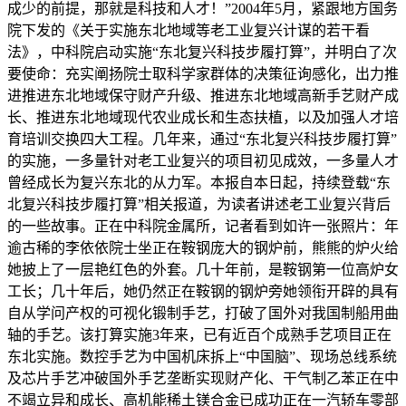
成少的前提，那就是科技和人才！”2004年5月，紧跟地方国务
院下发的《关于实施东北地域等老工业复兴计谋的若干看
法》，中科院启动实施“东北复兴科技步履打算”，并明白了次
要使命：充实阐扬院士取科学家群体的决策征询感化，出力推
进推进东北地域保守财产升级、推进东北地域高新手艺财产成
长、推进东北地域现代农业成长和生态扶植，以及加强人才培
育培训交换四大工程。几年来，通过“东北复兴科技步履打算”
的实施，一多量针对老工业复兴的项目初见成效，一多量人才
曾经成长为复兴东北的从力军。本报自本日起，持续登载“东
北复兴科技步履打算”相关报道，为读者讲述老工业复兴背后
的一些故事。正在中科院金属所，记者看到如许一张照片：年
逾古稀的李依依院士坐正在鞍钢庞大的钢炉前，熊熊的炉火给
她披上了一层艳红色的外套。几十年前，是鞍钢第一位高炉女
工长；几十年后，她仍然正在鞍钢的钢炉旁她领衔开辟的具有
自从学问产权的可视化锻制手艺，打破了国外对我国制船用曲
轴的手艺。该打算实施3年来，已有近百个成熟手艺项目正在
东北实施。数控手艺为中国机床拆上“中国脑”、现场总线系统
及芯片手艺冲破国外手艺垄断实现财产化、干气制乙苯正在中
不竭立异和成长、高机能稀土镁合金已成功正在一汽轿车零部