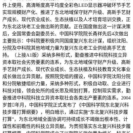
件上使用、高清晰度高平均度全彩色LED显示器冲破环节手艺
实现规模财产化、推进了东北地域保守财产升级、高新手艺财
产成长、现代农业成长、生态扶植以及人才培育培训交换，正
为东北这块老工业做出新的贡献。正在国度做出这一计谋决策
后，全国常委会副委员长、中国科学院院长甬祥先后4次做出
主要批示：中科院要积极共同国度复兴东北计谋，组织沈阳、
分院及中科院其他地域力量为复兴东北老工业供给高手艺支
持。（上接A1版）采纳多种形式，勤奋推进中科院科技立异
资本取社会劣势要素的连系，为东北地域保守财产升级、高新
手艺财产成长、现代农业成长、生态扶植及科技教育文化事业
成长做出立异贡献。按照院党组的摆设，中国科学院沈阳分院
和分院敏捷组织力量，采纳多种形式，积极自动取、企业进行
科技对接，领会处所的成长思及规划打算，控制现实需求，勤
奋推进中科院科技立异资本取社会各类出产要素的连系。2004
岁首年月，中国科学院正式发布了《中国科学院东北复兴科
技步履打算纲要》，明白暗示，通过实施“东北复兴科技步履
打算”，为东北地域全面协调可持续成长不竭做出根本性、计
谋性和前瞻性的科技立异贡献。为贯彻落实东北复兴科技步履