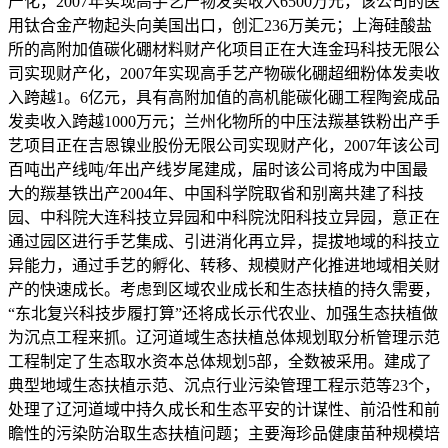
产化，2007年实现高手艺产物发卖收入6500万元，该公司的医
用钛合金产物起头向美国出口，创汇236万美元；上海硅酸盐
所的高附加值碳化硼材料财产化项目正在大连金玛科技无限公
司实现财产化，2007年实现高手艺产物碳化硼超细粉体发卖收
入跨越1。6亿元，具有高附加值的高机能碳化硼工程陶瓷成品
发卖收入跨越1000万元；兰州化物所的中压法羰基铁粉出产手
艺项目正在吉恩镍业股份无限公司实现财产化，2007年该公司
百吨出产线吨/年出产线岁尾建成，届时该公司将成为中国最
大的羰基铁出产2004年、中国科学院取省和别离共建了科技
园、中科院大连科技立异园和中科院沈阳科技立异园，意正在
通过园区进行手艺集成、引进消化再立异，提拔地域的科技立
异能力，通过手艺的孵化、转移、规模财产化推进地域相关财
产的快速成长。考虑到区域农业成长和生态扶植的持久需要，
“东北复兴科技步履打算”还将成长示代农业、加强生态扶植做
为沉点工程来抓。辽河道域生态扶植总体规划取分析管理示范
工程制定了生态取水资本总体规划5部，全数被采用。建成了
典型地域生态扶植示范、沉点行业污染管理工程示范等23个，
处理了辽河道域中持久成长和生态平安的计谋性、前沿性和前
瞻性的污染防治取生态扶植问题；主要海珍品健康苗种规模培